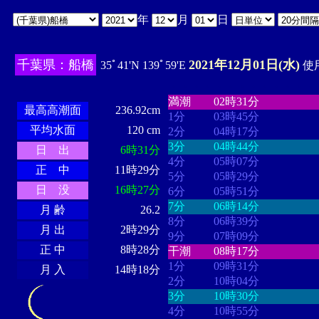
年
月
日
千葉県：船橋
2021年12月01日(水)
35ﾟ41'N 139ﾟ59'E
使用
・・・・
・・・・・・・・
・
・・・・・・
・・・・・・
満潮
02時31分
最高高潮面
236.92cm
1分
03時45分
平均水面
120 cm
2分
04時17分
3分
04時44分
日 出
6時31分
4分
05時07分
正 中
11時29分
5分
05時29分
日 没
16時27分
6分
05時51分
7分
06時14分
月 齢
26.2
8分
06時39分
月 出
2時29分
9分
07時09分
正 中
8時28分
干潮
08時17分
1分
09時31分
月 入
14時18分
2分
10時04分
3分
10時30分
4分
10時55分