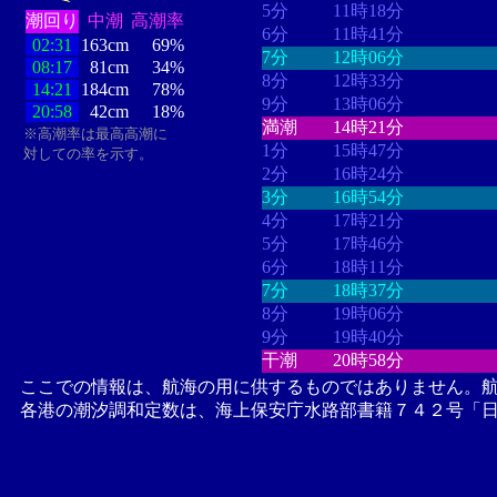
5分
11時18分
潮回り
中潮
高潮率
6分
11時41分
02:31
163cm
69%
7分
12時06分
08:17
81cm
34%
8分
12時33分
14:21
184cm
78%
9分
13時06分
20:58
42cm
18%
満潮
14時21分
※高潮率は最高高潮に
1分
15時47分
対しての率を示す。
2分
16時24分
3分
16時54分
4分
17時21分
5分
17時46分
6分
18時11分
7分
18時37分
8分
19時06分
9分
19時40分
干潮
20時58分
ここでの情報は、航海の用に供するものではありません。
各港の潮汐調和定数は、海上保安庁水路部書籍７４２号「