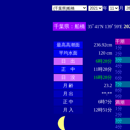
年
月
千葉県：船橋
2
35ﾟ41'N 139ﾟ59'E
・・・
・・・・・・
・・・・・・
干潮
最高高潮面
236.92cm
1分
平均水面
120 cm
2分
3分
日 出
6時28分
4分
正 中
11時28分
5分
日 没
16時28分
6分
7分
月 齢
23.2
8分
月 出
**:**
9分
正 中
6時7分
満潮
1分
月 入
12時51分
2分
3分
4分