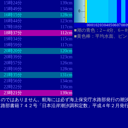
15時24分
139cm
15時49分
134cm
16時15分
128cm
16時44分
123cm
00
01
02
03
04
05
06
07
08
0
17時18分
117cm
■潮の青色：2～4分、6～
18時37分
112cm
■黄色棒：平均水面、ピン
19時34分
115cm
19時59分
117cm
20時20分
120cm
20時39分
123cm
20時57分
126cm
21時16分
128cm
21時35分
131cm
21時56分
134cm
22時22分
136cm
23時21分
139cm
ものではありません。航海には必ず海上保安庁水路部発行の潮
水路部書籍７４２号「日本沿岸潮汐調和定数」平成４年２月発