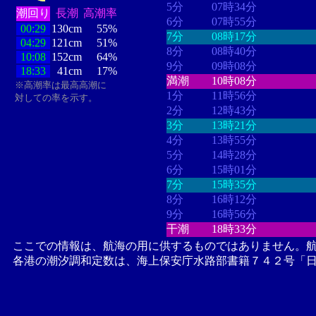
5分
07時34分
潮回り
長潮
高潮率
6分
07時55分
00:29
130cm
55%
7分
08時17分
04:29
121cm
51%
8分
08時40分
10:08
152cm
64%
9分
09時08分
18:33
41cm
17%
満潮
10時08分
※高潮率は最高高潮に
1分
11時56分
対しての率を示す。
2分
12時43分
3分
13時21分
4分
13時55分
5分
14時28分
6分
15時01分
7分
15時35分
8分
16時12分
9分
16時56分
干潮
18時33分
ここでの情報は、航海の用に供するものではありません。
各港の潮汐調和定数は、海上保安庁水路部書籍７４２号「