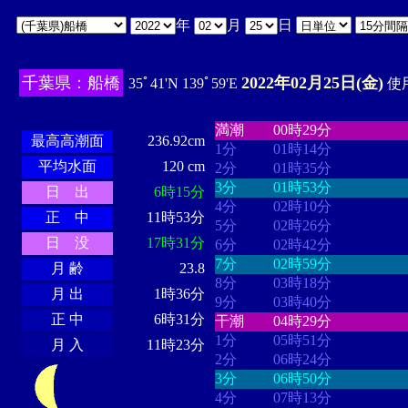
年
月
日
千葉県：船橋
2022年02月25日(金)
35ﾟ41'N 139ﾟ59'E
使用
・・・・
・・・・・・・・
・
・・・・・・
・・・・・・
満潮
00時29分
最高高潮面
236.92cm
1分
01時14分
平均水面
120 cm
2分
01時35分
3分
01時53分
日 出
6時15分
4分
02時10分
正 中
11時53分
5分
02時26分
日 没
17時31分
6分
02時42分
7分
02時59分
月 齢
23.8
8分
03時18分
月 出
1時36分
9分
03時40分
正 中
6時31分
干潮
04時29分
1分
05時51分
月 入
11時23分
2分
06時24分
3分
06時50分
4分
07時13分