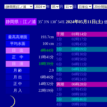
年
月
日
静岡県：江ノ浦
2024年05月11日(土)
35ﾟ3'N 138ﾟ54'E
使
・・・・
・・・・・・・・
・
・・・・・・
・・・・・・
干潮
01時14分
最高高潮面
193.7cm
1分
02時17分
平均水面
100 cm
2分
02時45分
3分
03時09分
日 出
4時44分
4分
03時30分
正 中
11時41分
5分
03時50分
日 没
18時39分
6分
04時11分
7分
04時32分
月 齢
2.9
8分
04時55分
月 出
6時46分
9分
05時24分
正 中
14時32分
満潮
06時28分
1分
07時45分
月 入
22時19分
2分
08時18分
3分
08時46分
4分
09時10分