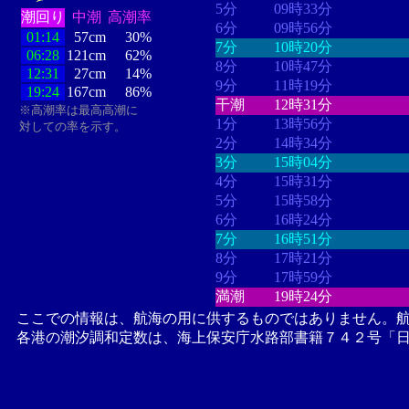
5分
09時33分
潮回り
中潮
高潮率
6分
09時56分
01:14
57cm
30%
7分
10時20分
06:28
121cm
62%
8分
10時47分
12:31
27cm
14%
9分
11時19分
19:24
167cm
86%
干潮
12時31分
※高潮率は最高高潮に
1分
13時56分
対しての率を示す。
2分
14時34分
3分
15時04分
4分
15時31分
5分
15時58分
6分
16時24分
7分
16時51分
8分
17時21分
9分
17時59分
満潮
19時24分
ここでの情報は、航海の用に供するものではありません。
各港の潮汐調和定数は、海上保安庁水路部書籍７４２号「