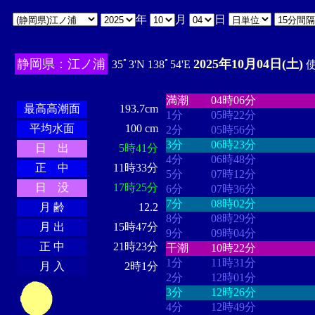
年
月
日
静岡県：江ノ浦
2025年10月04日(土)
35ﾟ3'N 138ﾟ54'E
使
・・・・
・・・・・・・・
・
・・・・・・
・・・・・・
満潮
04時06分
最高高潮面
193.7cm
1分
05時22分
平均水面
100 cm
2分
05時56分
3分
06時23分
日 出
5時41分
4分
06時48分
正 中
11時33分
5分
07時12分
日 没
17時25分
6分
07時36分
7分
08時02分
月 齢
12.2
8分
08時29分
月 出
15時47分
9分
09時04分
正 中
21時23分
干潮
10時22分
1分
11時31分
月 入
2時1分
2分
12時01分
3分
12時26分
4分
12時49分