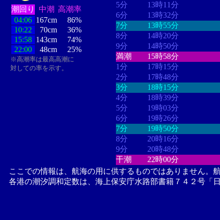
5分
13時11分
潮回り
中潮
高潮率
6分
13時32分
04:06
167cm
86%
7分
13時55分
10:22
70cm
36%
8分
14時20分
15:58
143cm
74%
9分
14時50分
22:00
48cm
25%
満潮
15時58分
※高潮率は最高高潮に
1分
17時15分
対しての率を示す。
2分
17時48分
3分
18時15分
4分
18時39分
5分
19時03分
6分
19時26分
7分
19時50分
8分
20時16分
9分
20時48分
干潮
22時00分
ここでの情報は、航海の用に供するものではありません。
各港の潮汐調和定数は、海上保安庁水路部書籍７４２号「