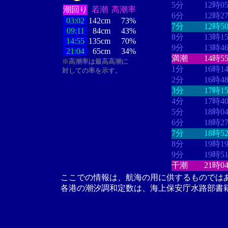
5分
12時0
潮回り
若潮
高潮率
6分
12時2
03:02
142cm
73%
7分
12時5
09:11
84cm
43%
8分
13時1
14:55
135cm
70%
9分
13時4
21:04
65cm
34%
満潮
14時5
※高潮率は最高高潮に
1分
16時1
対しての率を示す。
2分
16時4
3分
17時1
4分
17時4
5分
18時0
6分
18時2
7分
18時5
8分
19時1
9分
19時5
干潮
21時0
ここでの情報は、航海の用に供するものでは
各港の潮汐調和定数は、海上保安庁水路部書