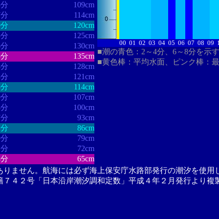
5分
109cm
7分
114cm
0分
120cm
5分
125cm
00
01
02
03
04
05
06
07
08
09
6分
130cm
■潮の青色：2～4分、6～8分を示
5分
135cm
■黄色棒：平均水面、ピンク棒：
4分
128cm
8分
121cm
5分
114cm
0分
107cm
4分
100cm
7分
93cm
2分
86cm
9分
79cm
1分
72cm
4分
65cm
ありません。航海には必ず海上保安庁水路部発行の潮汐を使用
籍７４２号「日本沿岸潮汐調和定数」平成４年２月発行より複