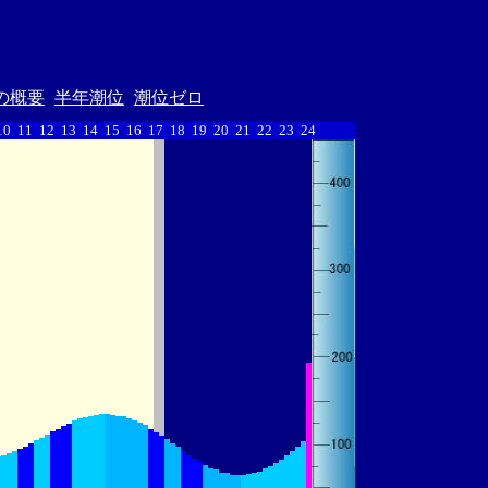
の概要
半年潮位
潮位ゼロ
10
11
12
13
14
15
16
17
18
19
20
21
22
23
24