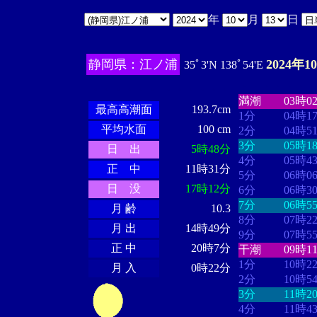
年
月
日
静岡県：江ノ浦
2024年1
35ﾟ3'N 138ﾟ54'E
・・・・
・・
・・・・・・
・・・・・・
満潮
03時0
最高高潮面
193.7cm
1分
04時1
平均水面
100 cm
2分
04時5
3分
05時1
日 出
5時48分
4分
05時4
正 中
11時31分
5分
06時0
日 没
17時12分
6分
06時3
7分
06時5
月 齢
10.3
8分
07時2
月 出
14時49分
9分
07時5
正 中
20時7分
干潮
09時1
1分
10時2
月 入
0時22分
2分
10時5
3分
11時2
4分
11時4