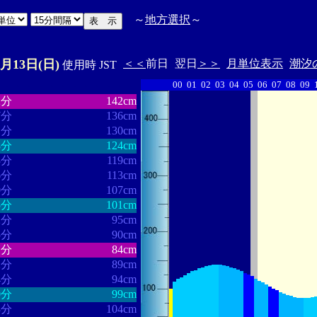
～
地方選択
～
0月13日(日)
＜＜
前日
翌日
＞＞
月単位表示
潮汐
使用時 JST
00
01
02
03
04
05
06
07
08
09
・・・・・・
・・・・・・・
2分
142cm
7分
136cm
1分
130cm
8分
124cm
3分
119cm
6分
113cm
0分
107cm
5分
101cm
2分
95cm
5分
90cm
1分
84cm
2分
89cm
4分
94cm
0分
99cm
3分
104cm