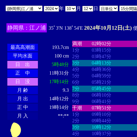
年
月
日
静岡県：江ノ浦
2024年10月12日(土)
35ﾟ3'N 138ﾟ54'E
使
・・・・
・・・・・・・・
・
・・・・・・
・・・・・・
満潮
02時02分
最高高潮面
193.7cm
1分
03時15分
平均水面
100 cm
2分
03時47分
3分
04時13分
日 出
5時48分
4分
04時36分
正 中
11時31分
5分
04時59分
日 没
17時14分
6分
05時21分
7分
05時45分
月 齢
9.3
8分
06時10分
月 出
14時12分
9分
06時41分
正 中
19時14分
干潮
07時51分
1分
09時10分
月 入
**:**
2分
09時44分
3分
10時12分
4分
10時37分