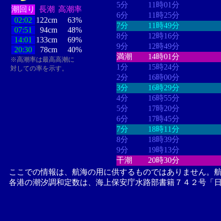
5分
11時01分
潮回り
長潮
高潮率
6分
11時25分
02:02
122cm
63%
7分
11時49分
07:51
94cm
48%
8分
12時16分
14:01
133cm
69%
9分
12時49分
20:30
78cm
40%
満潮
14時01分
※高潮率は最高高潮に
1分
15時24分
対しての率を示す。
2分
16時00分
3分
16時29分
4分
16時55分
5分
17時20分
6分
17時45分
7分
18時11分
8分
18時39分
9分
19時13分
干潮
20時30分
ここでの情報は、航海の用に供するものではありません。
各港の潮汐調和定数は、海上保安庁水路部書籍７４２号「