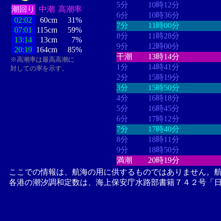
5分
10時12分
潮回り
中潮
高潮率
6分
10時36分
02:02
60cm
31%
7分
11時00分
07:01
115cm
59%
8分
11時28分
13:14
13cm
7%
9分
12時00分
20:19
164cm
85%
干潮
13時14分
※高潮率は最高高潮に
1分
14時41分
対しての率を示す。
2分
15時19分
3分
15時50分
4分
16時18分
5分
16時45分
6分
17時12分
7分
17時40分
8分
18時11分
9分
18時50分
満潮
20時19分
ここでの情報は、航海の用に供するものではありません。
各港の潮汐調和定数は、海上保安庁水路部書籍７４２号「