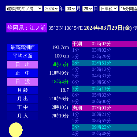
年
月
日
静岡県：江ノ浦
2024年03月29日(金)
35ﾟ3'N 138ﾟ54'E
使
・・・・
・・・・・・・・
・
・・・・・・
・・・・・・
干潮
02時02分
最高高潮面
193.7cm
1分
03時02分
平均水面
100 cm
2分
03時29分
3分
03時51分
日 出
5時35分
4分
04時12分
正 中
11時49分
5分
04時31分
日 没
18時4分
6分
04時50分
7分
05時11分
月 齢
18.7
8分
05時33分
月 出
21時56分
9分
06時00分
正 中
2時10分
満潮
07時01分
1分
08時21分
月 入
7時19分
2分
08時55分
3分
09時23分
4分
09時48分