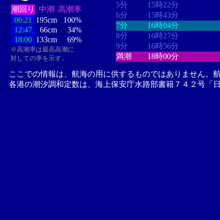
5分
15時22分
潮回り
中潮
高潮率
6分
15時43分
06:21
195cm
100%
7分
16時04分
12:47
66cm
34%
8分
16時27分
18:00
133cm
69%
9分
16時56分
※高潮率は最高高潮に
満潮
18時00分
対しての率を示す。
ここでの情報は、航海の用に供するものではありません。
各港の潮汐調和定数は、海上保安庁水路部書籍７４２号「