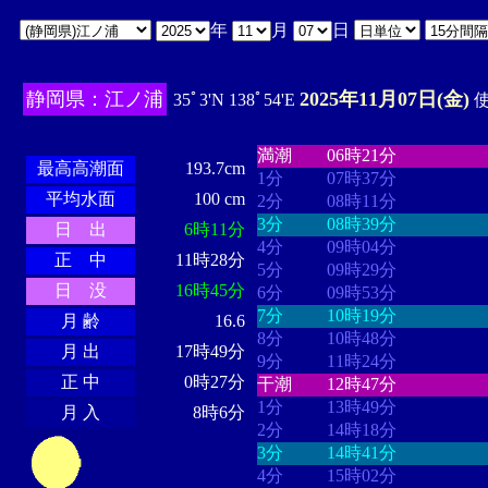
年
月
日
静岡県：江ノ浦
2025年11月07日(金)
35ﾟ3'N 138ﾟ54'E
使
・・・・
・・・・・・・・
・
・・・・・・
・・・・・・
満潮
06時21分
最高高潮面
193.7cm
1分
07時37分
平均水面
100 cm
2分
08時11分
3分
08時39分
日 出
6時11分
4分
09時04分
正 中
11時28分
5分
09時29分
日 没
16時45分
6分
09時53分
7分
10時19分
月 齢
16.6
8分
10時48分
月 出
17時49分
9分
11時24分
正 中
0時27分
干潮
12時47分
1分
13時49分
月 入
8時6分
2分
14時18分
3分
14時41分
4分
15時02分