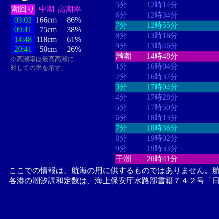
5分
12時14分
潮回り
中潮
高潮率
6分
12時34分
03:02
166cm
86%
7分
12時55分
09:41
75cm
38%
8分
13時18分
14:48
118cm
61%
9分
13時46分
20:41
50cm
26%
満潮
14時48分
※高潮率は最高高潮に
1分
16時04分
対しての率を示す。
2分
16時37分
3分
17時04分
4分
17時28分
5分
17時50分
6分
18時13分
7分
18時36分
8分
19時02分
9分
19時33分
干潮
20時41分
ここでの情報は、航海の用に供するものではありません。
各港の潮汐調和定数は、海上保安庁水路部書籍７４２号「