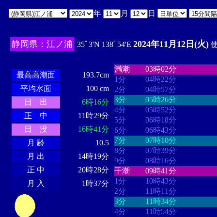
年
月
日
静岡県：江ノ浦
2024年11月12日(火)
35ﾟ3'N 138ﾟ54'E
使
・・・・
・・・・・・・・
・
・・・・・・
・・・・・・
満潮
03時02分
最高高潮面
193.7cm
1分
04時22分
平均水面
100 cm
2分
04時57分
3分
05時26分
日 出
6時16分
4分
05時52分
正 中
11時29分
5分
06時18分
日 没
16時41分
6分
06時43分
7分
07時10分
月 齢
10.5
8分
07時39分
月 出
14時19分
9分
08時16分
正 中
20時28分
干潮
09時41分
1分
10時43分
月 入
1時37分
2分
11時11分
3分
11時34分
4分
11時54分