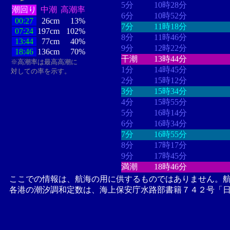
5分
10時28分
潮回り
中潮
高潮率
6分
10時52分
00:27
26cm
13%
7分
11時18分
07:24
197cm
102%
8分
11時46分
13:44
77cm
40%
9分
12時22分
18:46
136cm
70%
干潮
13時44分
※高潮率は最高高潮に
1分
14時45分
対しての率を示す。
2分
15時12分
3分
15時34分
4分
15時55分
5分
16時14分
6分
16時34分
7分
16時55分
8分
17時17分
9分
17時45分
満潮
18時46分
ここでの情報は、航海の用に供するものではありません。
各港の潮汐調和定数は、海上保安庁水路部書籍７４２号「