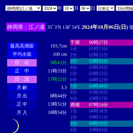
年
月
日
静岡県：江ノ浦
2024年10月06日(日)
35ﾟ3'N 138ﾟ54'E
使
・・・・
・・・・・・・・
・
・・・・・・
・・・・・・
干潮
00時27分
最高高潮面
193.7cm
1分
01時53分
平均水面
100 cm
2分
02時31分
3分
03時01分
日 出
5時43分
4分
03時29分
正 中
11時33分
5分
03時55分
日 没
17時22分
6分
04時22分
7分
04時49分
月 齢
3.3
8分
05時20分
月 出
8時44分
9分
05時57分
正 中
13時51分
満潮
07時24分
1分
08時38分
月 入
18時54分
2分
09時11分
3分
09時39分
4分
10時04分