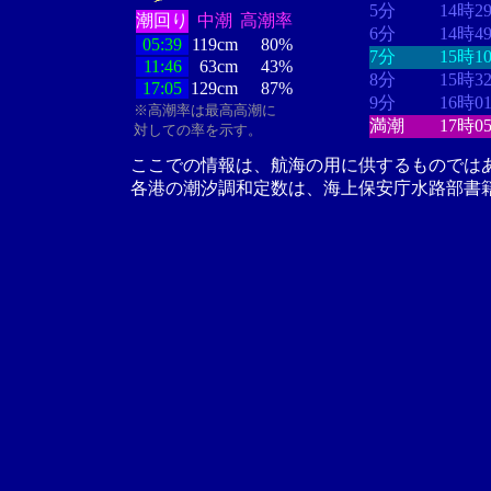
5分
14時2
潮回り
中潮
高潮率
6分
14時4
05:39
119cm
80%
7分
15時1
11:46
63cm
43%
8分
15時3
17:05
129cm
87%
9分
16時0
※高潮率は最高高潮に
満潮
17時0
対しての率を示す。
ここでの情報は、航海の用に供するものでは
各港の潮汐調和定数は、海上保安庁水路部書