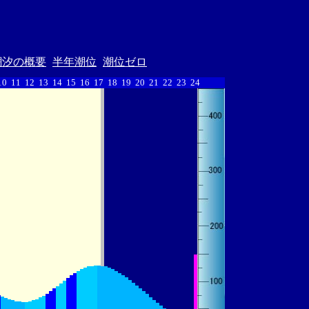
潮汐の概要
半年潮位
潮位ゼロ
10
11
12
13
14
15
16
17
18
19
20
21
22
23
24