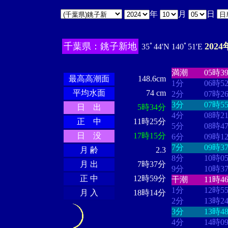
年
月
日
千葉県：銚子新地
2024
35ﾟ44'N 140ﾟ51'E
・・・・
・・
・・・・・・
・・・・・・
満潮
05時3
最高高潮面
148.6cm
1分
06時5
平均水面
74 cm
2分
07時2
3分
07時5
日 出
5時34分
4分
08時2
正 中
11時25分
5分
08時4
日 没
17時15分
6分
09時1
7分
09時3
月 齢
2.3
8分
10時0
月 出
7時37分
9分
10時3
正 中
12時59分
干潮
11時4
1分
12時5
月 入
18時14分
2分
13時2
3分
13時4
4分
14時0