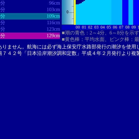
9分
96cm
9分
103cm
0分
109cm
2分
116cm
00
01
02
03
04
05
06
07
08
09
1分
123cm
■潮の青色：2～4分、6～8分を示
5分
129cm
■黄色棒：平均水面、ピンク棒：
ありません。航海には必ず海上保安庁水路部発行の潮汐を使用
籍７４２号「日本沿岸潮汐調和定数」平成４年２月発行より複