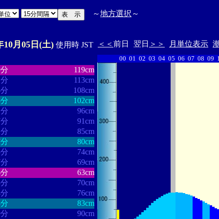
～
地方選択
～
年10月05日(土)
＜＜
前日
翌日
＞＞
月単位表示
使用時 JST
00
01
02
03
04
05
06
07
08
09
・・・・・・
・・・・・・・
9分
119cm
2分
113cm
6分
108cm
5分
102cm
1分
96cm
7分
91cm
2分
85cm
7分
80cm
5分
74cm
7分
69cm
6分
63cm
5分
70cm
4分
76cm
8分
83cm
9分
90cm