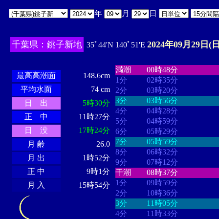
年
月
日
千葉県：銚子新地
2024年09月29日(日
35ﾟ44'N 140ﾟ51'E
・・・・
・・・・・・・・
・
・・・・・・
・・・・・・
満潮
00時48分
最高高潮面
148.6cm
1分
02時35分
平均水面
74 cm
2分
03時20分
3分
03時56分
日 出
5時30分
4分
04時28分
正 中
11時27分
5分
04時59分
日 没
17時24分
6分
05時29分
7分
05時59分
月 齢
26.0
8分
06時32分
月 出
1時52分
9分
07時12分
正 中
9時1分
干潮
08時37分
1分
09時59分
月 入
15時54分
2分
10時36分
3分
11時05分
4分
11時33分