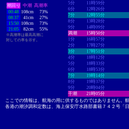
5分
11時59分
潮回り
中潮
高潮率
6分
12時26分
00:48
108cm
73%
7分
12時55分
08:37
41cm
27%
8分
13時28分
15:50
108cm
73%
9分
14時09分
21:05
82cm
55%
満潮
15時50分
※高潮率は最高高潮に
1分
16時57分
対しての率を示す。
2分
17時27分
3分
17時51分
4分
18時12分
5分
18時33分
6分
18時53分
7分
19時14分
8分
19時37分
9分
20時04分
干潮
21時05分
ここでの情報は、航海の用に供するものではありません。
各港の潮汐調和定数は、海上保安庁水路部書籍７４２号「