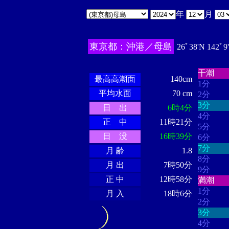
年
月
東京都：沖港／母島
26ﾟ38'N 142ﾟ9
・・・
・・・・・・
・・・・・・
干潮
最高高潮面
140cm
1分
平均水面
70 cm
2分
3分
日 出
6時4分
4分
正 中
11時21分
5分
日 没
16時39分
6分
7分
月 齢
1.8
8分
月 出
7時50分
9分
正 中
12時58分
満潮
1分
月 入
18時6分
2分
3分
4分