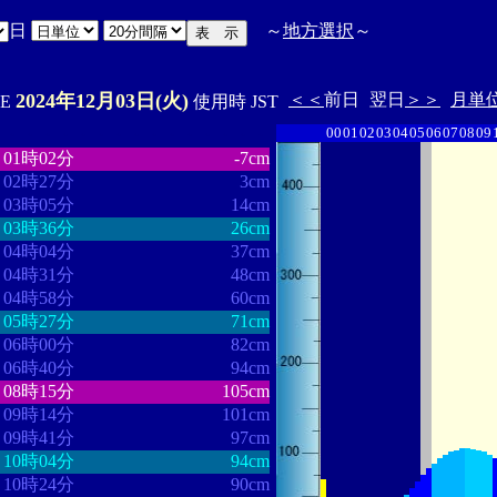
日
～
地方選択
～
2024年12月03日(火)
＜＜
前日
翌日
＞＞
月単
'E
使用時 JST
00
01
02
03
04
05
06
07
08
09
・
・・・・・・・・
・・・・・・・
01時02分
-7cm
02時27分
3cm
03時05分
14cm
03時36分
26cm
04時04分
37cm
04時31分
48cm
04時58分
60cm
05時27分
71cm
06時00分
82cm
06時40分
94cm
08時15分
105cm
09時14分
101cm
09時41分
97cm
10時04分
94cm
10時24分
90cm