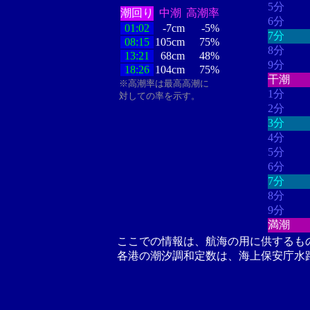
5分
潮回り
中潮
高潮率
6分
01:02
-7cm
-5%
7分
08:15
105cm
75%
8分
13:21
68cm
48%
9分
18:26
104cm
75%
干潮
※高潮率は最高高潮に
1分
対しての率を示す。
2分
3分
4分
5分
6分
7分
8分
9分
満潮
ここでの情報は、航海の用に供するも
各港の潮汐調和定数は、海上保安庁水