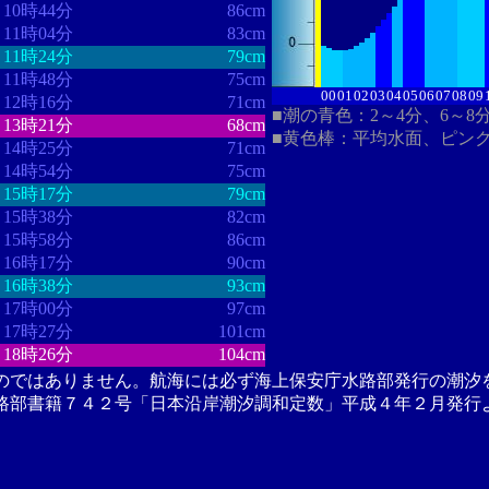
10時44分
86cm
11時04分
83cm
11時24分
79cm
11時48分
75cm
00
01
02
03
04
05
06
07
08
09
12時16分
71cm
■潮の青色：2～4分、6～8
13時21分
68cm
■黄色棒：平均水面、ピン
14時25分
71cm
14時54分
75cm
15時17分
79cm
15時38分
82cm
15時58分
86cm
16時17分
90cm
16時38分
93cm
17時00分
97cm
17時27分
101cm
18時26分
104cm
のではありません。航海には必ず海上保安庁水路部発行の潮汐
路部書籍７４２号「日本沿岸潮汐調和定数」平成４年２月発行