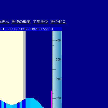
位表示
潮汐の概要
半年潮位
潮位ゼロ
10
11
12
13
14
15
16
17
18
19
20
21
22
23
24