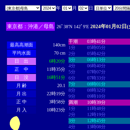
年
月
日
東京都：沖港／母島
2024年01月02日(
26ﾟ38'N 142ﾟ9'E
・・・・
・・・・・・・・
・
・・・・・・
・・・・・・
干潮
03時41分
最高高潮面
140cm
1分
05時05分
平均水面
70 cm
2分
05時42分
3分
06時13分
日 出
6時20分
4分
06時40分
正 中
11時35分
5分
07時07分
日 没
16時51分
6分
07時33分
7分
08時01分
月 齢
20.1
8分
08時32分
月 出
22時19分
9分
09時10分
正 中
3時58分
満潮
10時39分
1分
11時48分
月 入
10時23分
2分
12時19分
3分
12時45分
4分
13時08分