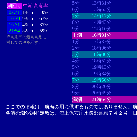
5分
13時31分
潮回り
中潮
高潮率
6分
13時53分
03:41
13cm
9%
7分
14時17分
10:39
93cm
67%
8分
14時43分
16:31
49cm
35%
9分
15時16分
21:54
82cm
59%
干潮
16時31分
※高潮率は最高高潮に
1分
17時37分
対しての率を示す。
2分
18時06分
3分
18時30分
4分
18時52分
5分
19時13分
6分
19時34分
7分
19時56分
8分
20時20分
9分
20時49分
満潮
21時54分
ここでの情報は、航海の用に供するものではありません。
各港の潮汐調和定数は、海上保安庁水路部書籍７４２号「