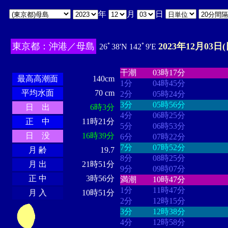
年
月
日
東京都：沖港／母島
2023年12月03日(
26ﾟ38'N 142ﾟ9'E
・・・・
・・・・・・・・
・
・・・・・・
・・・・・・
干潮
03時17分
最高高潮面
140cm
1分
04時45分
平均水面
70 cm
2分
05時24分
3分
05時56分
日 出
6時3分
4分
06時25分
正 中
11時21分
5分
06時53分
日 没
16時39分
6分
07時22分
7分
07時52分
月 齢
19.7
8分
08時25分
月 出
21時51分
9分
09時07分
正 中
3時56分
満潮
10時47分
1分
11時47分
月 入
10時51分
2分
12時15分
3分
12時38分
4分
12時58分