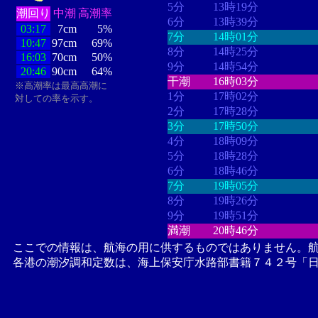
5分
13時19分
潮回り
中潮
高潮率
6分
13時39分
03:17
7cm
5%
7分
14時01分
10:47
97cm
69%
8分
14時25分
16:03
70cm
50%
9分
14時54分
20:46
90cm
64%
干潮
16時03分
※高潮率は最高高潮に
1分
17時02分
対しての率を示す。
2分
17時28分
3分
17時50分
4分
18時09分
5分
18時28分
6分
18時46分
7分
19時05分
8分
19時26分
9分
19時51分
満潮
20時46分
ここでの情報は、航海の用に供するものではありません。
各港の潮汐調和定数は、海上保安庁水路部書籍７４２号「