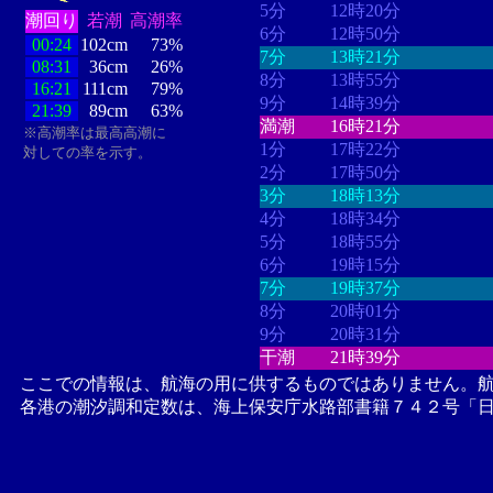
5分
12時20分
潮回り
若潮
高潮率
6分
12時50分
00:24
102cm
73%
7分
13時21分
08:31
36cm
26%
8分
13時55分
16:21
111cm
79%
9分
14時39分
21:39
89cm
63%
満潮
16時21分
※高潮率は最高高潮に
1分
17時22分
対しての率を示す。
2分
17時50分
3分
18時13分
4分
18時34分
5分
18時55分
6分
19時15分
7分
19時37分
8分
20時01分
9分
20時31分
干潮
21時39分
ここでの情報は、航海の用に供するものではありません。
各港の潮汐調和定数は、海上保安庁水路部書籍７４２号「