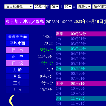
年
月
日
東京都：沖港／母島
2023年09月10日(
26ﾟ38'N 142ﾟ9'E
・・・・
・・・・・・・・
・
・・・・・・
・・・・・・
満潮
00時24分
最高高潮面
140cm
1分
02時21分
平均水面
70 cm
2分
03時07分
3分
03時44分
日 出
5時14分
4分
04時16分
正 中
11時29分
5分
04時46分
日 没
17時43分
6分
05時16分
7分
05時47分
月 齢
24.7
8分
06時20分
月 出
0時37分
9分
07時01分
正 中
7時52分
干潮
08時31分
1分
10時05分
月 入
15時3分
2分
10時46分
3分
11時20分
4分
11時51分