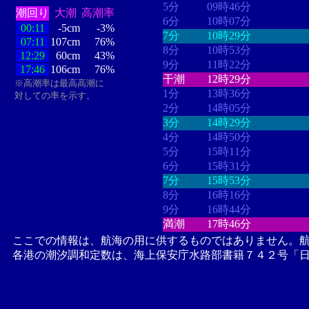
5分
09時46分
潮回り
大潮
高潮率
6分
10時07分
00:11
-5cm
-3%
7分
10時29分
07:11
107cm
76%
8分
10時53分
12:29
60cm
43%
9分
11時22分
17:46
106cm
76%
干潮
12時29分
※高潮率は最高高潮に
1分
13時36分
対しての率を示す。
2分
14時05分
3分
14時29分
4分
14時50分
5分
15時11分
6分
15時31分
7分
15時53分
8分
16時16分
9分
16時44分
満潮
17時46分
ここでの情報は、航海の用に供するものではありません。
各港の潮汐調和定数は、海上保安庁水路部書籍７４２号「