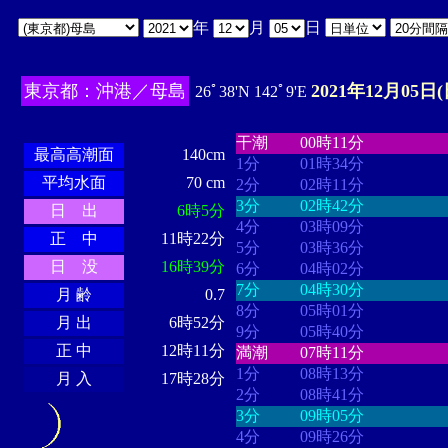
年
月
日
東京都：沖港／母島
2021年12月05日(
26ﾟ38'N 142ﾟ9'E
・・・・
・・・・・・・・
・
・・・・・・
・・・・・・
干潮
00時11分
最高高潮面
140cm
1分
01時34分
平均水面
70 cm
2分
02時11分
3分
02時42分
日 出
6時5分
4分
03時09分
正 中
11時22分
5分
03時36分
日 没
16時39分
6分
04時02分
7分
04時30分
月 齢
0.7
8分
05時01分
月 出
6時52分
9分
05時40分
正 中
12時11分
満潮
07時11分
1分
08時13分
月 入
17時28分
2分
08時41分
3分
09時05分
4分
09時26分