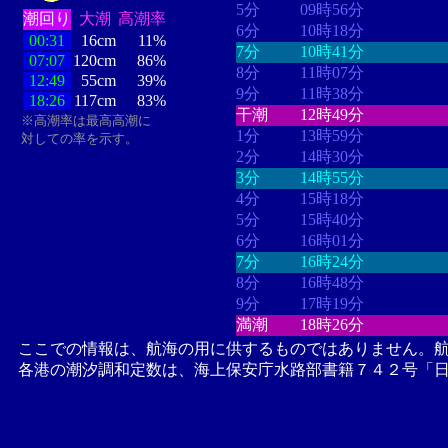
5分
09時56分
潮回り
大潮
高潮率
6分
10時18分
00:31
16cm
11%
7分
10時41分
07:07
120cm
86%
8分
11時07分
12:49
55cm
39%
9分
11時38分
18:26
117cm
83%
干潮
12時49分
※高潮率は最高高潮に
1分
13時59分
対しての率を示す。
2分
14時30分
3分
14時55分
4分
15時18分
5分
15時40分
6分
16時01分
7分
16時24分
8分
16時48分
9分
17時19分
満潮
18時26分
ここでの情報は、航海の用に供するものではありません。
各港の潮汐調和定数は、海上保安庁水路部書籍７４２号「