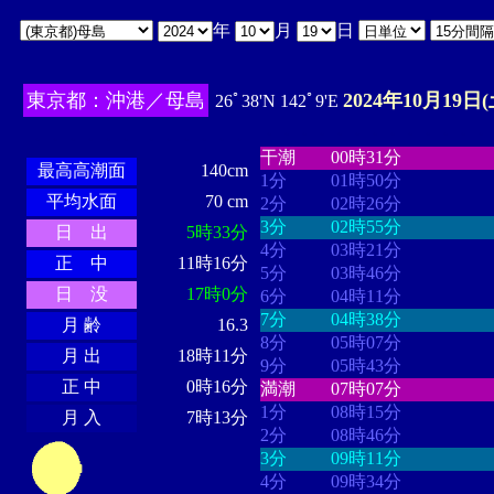
年
月
日
東京都：沖港／母島
2024年10月19日(
26ﾟ38'N 142ﾟ9'E
・・・・
・・・・・・・・
・
・・・・・・
・・・・・・
干潮
00時31分
最高高潮面
140cm
1分
01時50分
平均水面
70 cm
2分
02時26分
3分
02時55分
日 出
5時33分
4分
03時21分
正 中
11時16分
5分
03時46分
日 没
17時0分
6分
04時11分
7分
04時38分
月 齢
16.3
8分
05時07分
月 出
18時11分
9分
05時43分
正 中
0時16分
満潮
07時07分
1分
08時15分
月 入
7時13分
2分
08時46分
3分
09時11分
4分
09時34分