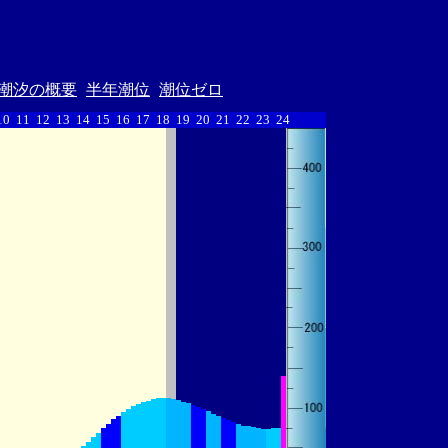
潮汐の概要
半年潮位
潮位ゼロ
10
11
12
13
14
15
16
17
18
19
20
21
22
23
24