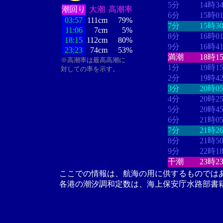
5分
14時3
潮回り
大潮
高潮率
6分
15時0
03:57
111cm
79%
7分
15時3
11:06
7cm
5%
8分
16時0
18:15
112cm
80%
9分
16時4
23:23
74cm
53%
満潮
18時1
※高潮率は最高高潮に
1分
19時1
対しての率を示す。
2分
19時4
3分
20時0
4分
20時2
5分
20時4
6分
21時0
7分
21時2
8分
21時5
9分
22時1
干潮
23時2
ここでの情報は、航海の用に供するものでは
各港の潮汐調和定数は、海上保安庁水路部書