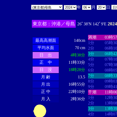
年
月
日
東京都：沖港／母島
202
26ﾟ38'N 142ﾟ9'E
・・・・
・・
・・・・・・
・・・・・・
満潮
03時5
最高高潮面
140cm
1分
05時3
平均水面
70 cm
2分
06時1
3分
06時4
日 出
4時38分
4分
07時1
正 中
11時33分
5分
07時3
日 没
18時28分
6分
08時0
7分
08時3
月 齢
13.5
8分
09時0
月 出
16時55分
9分
09時4
正 中
22時10分
干潮
11時0
1分
12時3
月 入
2時36分
2分
13時0
3分
13時3
4分
14時0