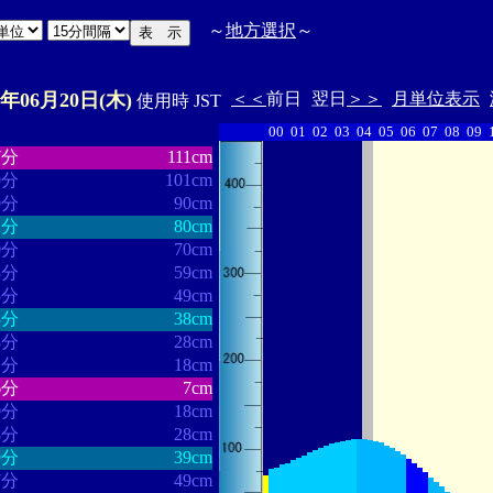
～
地方選択
～
4年06月20日(木)
＜＜
前日
翌日
＞＞
月単位表示
使用時 JST
00
01
02
03
04
05
06
07
08
09
・・・・・・
・・・・・・・
7分
111cm
0分
101cm
0分
90cm
2分
80cm
0分
70cm
8分
59cm
5分
49cm
3分
38cm
3分
28cm
1分
18cm
6分
7cm
0分
18cm
8分
28cm
9分
39cm
7分
49cm