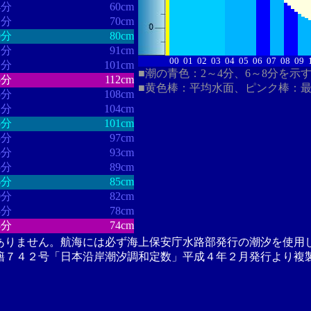
4分
60cm
1分
70cm
0分
80cm
1分
91cm
00
01
02
03
04
05
06
07
08
09
1分
101cm
■潮の青色：2～4分、6～8分を示
5分
112cm
■黄色棒：平均水面、ピンク棒：
5分
108cm
2分
104cm
5分
101cm
5分
97cm
5分
93cm
5分
89cm
6分
85cm
0分
82cm
8分
78cm
3分
74cm
ありません。航海には必ず海上保安庁水路部発行の潮汐を使用
籍７４２号「日本沿岸潮汐調和定数」平成４年２月発行より複