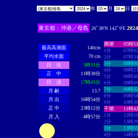
年
月
日
東京都：沖港／母島
202
26ﾟ38'N 142ﾟ9'E
・・・・
・・
・・・・・・
・・・・・・
満潮
05時5
最高高潮面
140cm
1分
07時0
平均水面
70 cm
2分
07時3
3分
08時0
日 出
5時31分
4分
08時2
正 中
11時38分
5分
08時4
日 没
17時45分
6分
09時0
7分
09時3
月 齢
13.7
8分
09時5
月 出
16時54分
9分
10時3
正 中
23時12分
干潮
11時4
1分
12時5
月 入
4時57分
2分
13時2
3分
13時5
4分
14時1