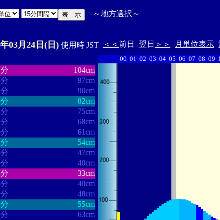
～
地方選択
～
4年03月24日(日)
＜＜
前日
翌日
＞＞
月単位表示
使用時 JST
00
01
02
03
04
05
06
07
08
09
・・・・・・
・・・・・・・
1分
104cm
2分
97cm
4分
90cm
0分
82cm
3分
75cm
6分
68cm
9分
61cm
2分
54cm
8分
47cm
0分
40cm
2分
33cm
6分
40cm
9分
48cm
5分
55cm
9分
63cm