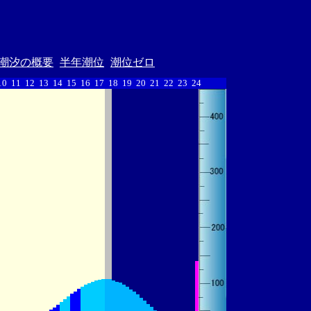
潮汐の概要
半年潮位
潮位ゼロ
10
11
12
13
14
15
16
17
18
19
20
21
22
23
24