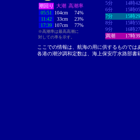
5分
14時4
潮回り
大潮
高潮率
6分
15時0
05:51
104cm
74%
7分
15時2
11:42
33cm
23%
8分
15時5
17:39
107cm
77%
9分
16時2
※高潮率は最高高潮に
満潮
17時3
対しての率を示す。
ここでの情報は、航海の用に供するものでは
各港の潮汐調和定数は、海上保安庁水路部書