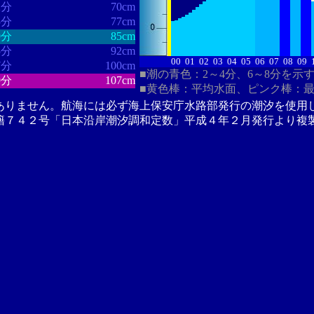
2分
70cm
5分
77cm
9分
85cm
5分
92cm
00
01
02
03
04
05
06
07
08
09
7分
100cm
■潮の青色：2～4分、6～8分を示
9分
107cm
■黄色棒：平均水面、ピンク棒：
ありません。航海には必ず海上保安庁水路部発行の潮汐を使用
籍７４２号「日本沿岸潮汐調和定数」平成４年２月発行より複