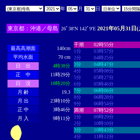
年
月
日
東京都：沖港／母島
2021年05月31日(
26ﾟ38'N 142ﾟ9'E
・・・・
・・・・・・・・
・
・・・・・・
・・・・・・
干潮
02時55分
最高高潮面
140cm
1分
03時57分
平均水面
70 cm
2分
04時25分
3分
04時47分
日 出
4時38分
4分
05時08分
正 中
11時29分
5分
05時27分
日 没
18時20分
6分
05時46分
7分
06時06分
月 齢
19.3
8分
06時28分
月 出
23時10分
9分
06時54分
正 中
3時46分
満潮
07時52分
1分
09時29分
月 入
9時11分
2分
10時10分
3分
10時43分
4分
11時12分