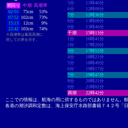
5分
11時40分
潮回り
中潮
高潮率
6分
12時08分
02:55
75cm
53%
7分
12時36分
07:52
102cm
73%
8分
13時08分
15:13
12cm
9%
9分
13時46分
22:42
103cm
74%
干潮
15時13分
※高潮率は最高高潮に
1分
16時41分
対しての率を示す。
2分
17時20分
3分
17時52分
4分
18時21分
5分
18時49分
6分
19時17分
7分
19時47分
8分
20時21分
9分
21時02分
満潮
22時42分
ここでの情報は、航海の用に供するものではありません。
各港の潮汐調和定数は、海上保安庁水路部書籍７４２号「