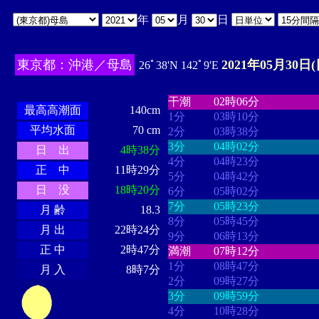
年
月
日
東京都：沖港／母島
2021年05月30日(
26ﾟ38'N 142ﾟ9'E
・・・・
・・・・・・・・
・
・・・・・・
・・・・・・
干潮
02時06分
最高高潮面
140cm
1分
03時10分
平均水面
70 cm
2分
03時38分
3分
04時02分
日 出
4時38分
4分
04時23分
正 中
11時29分
5分
04時42分
日 没
18時20分
6分
05時02分
7分
05時23分
月 齢
18.3
8分
05時45分
月 出
22時24分
9分
06時13分
正 中
2時47分
満潮
07時12分
1分
08時47分
月 入
8時7分
2分
09時27分
3分
09時59分
4分
10時28分