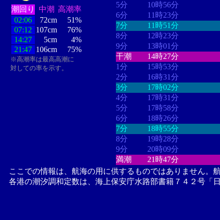
5分
10時56分
潮回り
中潮
高潮率
6分
11時23分
02:06
72cm
51%
7分
11時51分
07:12
107cm
76%
8分
12時23分
14:27
5cm
4%
9分
13時01分
21:47
106cm
75%
干潮
14時27分
※高潮率は最高高潮に
1分
15時53分
対しての率を示す。
2分
16時31分
3分
17時02分
4分
17時31分
5分
17時58分
6分
18時26分
7分
18時55分
8分
19時28分
9分
20時09分
満潮
21時47分
ここでの情報は、航海の用に供するものではありません。
各港の潮汐調和定数は、海上保安庁水路部書籍７４２号「