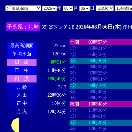
年
月
日
千葉県：姉崎
2026年08月06日(木)
35ﾟ29'N 140ﾟ2'E
使用時
・・・・
・・・・・・・・
・
・・・・・・
・・・・・・
干潮
03時57分
最高高潮面
255cm
1分
05時21分
平均水面
120 cm
2分
05時59分
3分
06時30分
日 出
4時51分
4分
06時58分
正 中
11時46分
5分
07時25分
日 没
18時40分
6分
07時51分
7分
08時19分
月 齢
22.7
8分
08時48分
月 出
22時36分
9分
09時25分
正 中
5時6分
満潮
10時48分
1分
11時38分
月 入
12時24分
2分
12時01分
3分
12時20分
4分
12時37分