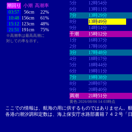
5分
12時54分
潮回り
小潮
高潮率
6分
13時11分
03:57
56cm
22%
7分
13時29分
10:48
156cm
61%
8分
13時49分
15:12
123cm
48%
9分
14時14分
21:51
191cm
75%
干潮
15時12分
※高潮率は最高高潮に
1分
16時37分
対しての率を示す。
2分
17時16分
3分
17時48分
4分
18時17分
5分
18時44分
6分
19時11分
7分
19時38分
8分
20時07分
9分
20時40分
満潮
21時51分
黄色:2026/08/06 14:03時点
ここでの情報は、航海の用に供するものではありません。
各港の潮汐調和定数は、海上保安庁水路部書籍７４２号「