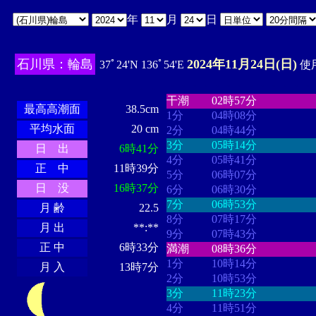
年
月
日
石川県：輪島
2024年11月24日(日)
37ﾟ24'N 136ﾟ54'E
使用
・・・・
・・・・・・・・
・
・・・・・・
・・・・・・
干潮
02時57分
最高高潮面
38.5cm
1分
04時08分
平均水面
20 cm
2分
04時44分
3分
05時14分
日 出
6時41分
4分
05時41分
正 中
11時39分
5分
06時07分
日 没
16時37分
6分
06時30分
7分
06時53分
月 齢
22.5
8分
07時17分
月 出
**:**
9分
07時43分
正 中
6時33分
満潮
08時36分
1分
10時14分
月 入
13時7分
2分
10時53分
3分
11時23分
4分
11時51分