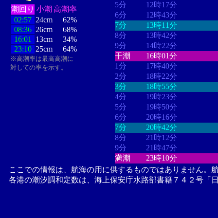
5分
12時17分
潮回り
小潮
高潮率
6分
12時43分
02:57
24cm
62%
7分
13時11分
08:36
26cm
68%
8分
13時42分
16:01
13cm
34%
9分
14時22分
23:10
25cm
64%
干潮
16時01分
※高潮率は最高高潮に
1分
17時40分
対しての率を示す。
2分
18時22分
3分
18時55分
4分
19時23分
5分
19時50分
6分
20時16分
7分
20時42分
8分
21時12分
9分
21時47分
満潮
23時10分
ここでの情報は、航海の用に供するものではありません。
各港の潮汐調和定数は、海上保安庁水路部書籍７４２号「