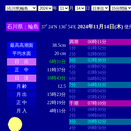
年
月
日
石川県：輪島
2024年11月14日(木)
37ﾟ24'N 136ﾟ54'E
使用
・・・・
・・・・・・・・
・
・・・・・・
・・・・・・
満潮
00時11分
最高高潮面
38.5cm
1分
01時32分
平均水面
20 cm
2分
02時08分
3分
02時38分
日 出
6時31分
4分
03時07分
正 中
11時37分
5分
03時34分
日 没
16時43分
6分
04時02分
7分
04時31分
月 齢
12.5
8分
05時04分
月 出
15時23分
9分
05時43分
正 中
22時19分
干潮
07時10分
1分
08時30分
月 入
4時11分
2分
09時04分
3分
09時32分
4分
09時56分