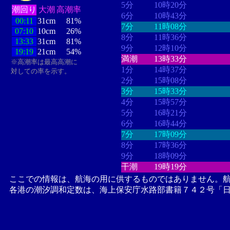
5分
10時20分
潮回り
大潮
高潮率
6分
10時43分
00:11
31cm
81%
7分
11時08分
07:10
10cm
26%
8分
11時36分
13:33
31cm
81%
9分
12時10分
19:19
21cm
54%
満潮
13時33分
※高潮率は最高高潮に
1分
14時37分
対しての率を示す。
2分
15時08分
3分
15時33分
4分
15時57分
5分
16時21分
6分
16時44分
7分
17時09分
8分
17時36分
9分
18時09分
干潮
19時19分
ここでの情報は、航海の用に供するものではありません。
各港の潮汐調和定数は、海上保安庁水路部書籍７４２号「