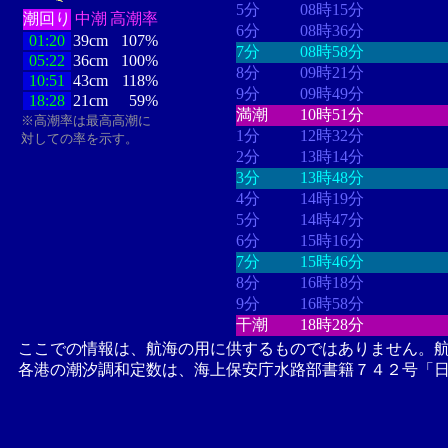
5分
08時15分
潮回り
中潮
高潮率
6分
08時36分
01:20
39cm
107%
7分
08時58分
05:22
36cm
100%
8分
09時21分
10:51
43cm
118%
9分
09時49分
18:28
21cm
59%
満潮
10時51分
※高潮率は最高高潮に
1分
12時32分
対しての率を示す。
2分
13時14分
3分
13時48分
4分
14時19分
5分
14時47分
6分
15時16分
7分
15時46分
8分
16時18分
9分
16時58分
干潮
18時28分
ここでの情報は、航海の用に供するものではありません。
各港の潮汐調和定数は、海上保安庁水路部書籍７４２号「