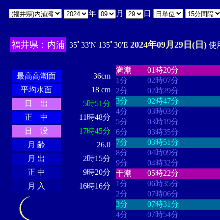
年
月
日
福井県：内浦
2024年09月29日(日)
35ﾟ33'N 135ﾟ30'E
使用
・・・・
・・・・・・・・
・
・・・・・・
・・・・・・
満潮
01時20分
最高高潮面
36cm
1分
02時07分
平均水面
18 cm
2分
02時29分
3分
02時47分
日 出
5時51分
4分
03時03分
正 中
11時48分
5分
03時19分
日 没
17時45分
6分
03時35分
7分
03時51分
月 齢
26.0
8分
04時09分
月 出
2時15分
9分
04時32分
正 中
9時20分
干潮
05時22分
1分
06時35分
月 入
16時16分
2分
07時06分
3分
07時31分
4分
07時54分