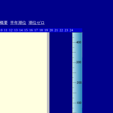
概要
半年潮位
潮位ゼロ
10
11
12
13
14
15
16
17
18
19
20
21
22
23
24