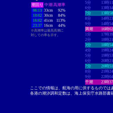
5分
13時1
潮回り
中潮
高潮率
6分
13時3
06:13
33cm
92%
7分
13時5
10:02
30cm
84%
8分
14時2
16:02
41cm
113%
9分
14時5
23:37
16cm
44%
満潮
16時0
※高潮率は最高高潮に
1分
17時3
対しての率を示す。
2分
18時2
3分
18時5
4分
19時2
5分
19時5
6分
20時2
7分
20時5
8分
21時2
9分
22時0
干潮
23時3
ここでの情報は、航海の用に供するものでは
各港の潮汐調和定数は、海上保安庁水路部書