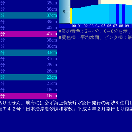
1分
35cm
4分
36cm
8分
37cm
3分
39cm
00
01
02
03
04
05
06
07
08
09
4分
40cm
■潮の青色：2～4分、6～8分を示
2分
41cm
■黄色棒：平均水面、ピンク棒：
9分
38cm
1分
36cm
4分
33cm
4分
31cm
3分
28cm
1分
26cm
1分
23cm
4分
21cm
4分
18cm
7分
16cm
ありません。航海には必ず海上保安庁水路部発行の潮汐を使用
籍７４２号「日本沿岸潮汐調和定数」平成４年２月発行より複