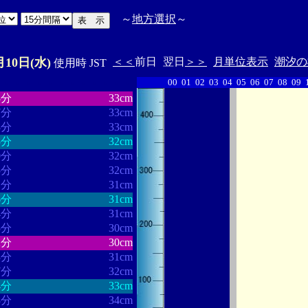
～
地方選択
～
月10日(水)
＜＜
前日
翌日
＞＞
月単位表示
潮汐の
使用時 JST
00
01
02
03
04
05
06
07
08
09
・・・・・・
・・・・・・・
3分
33cm
7分
33cm
8分
33cm
5分
32cm
0分
32cm
5分
32cm
1分
31cm
6分
31cm
4分
31cm
5分
30cm
2分
30cm
3分
31cm
7分
32cm
4分
33cm
8分
34cm