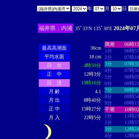
年
月
日
福井県：内浦
2024年07
35ﾟ33'N 135ﾟ30'E
・・・・
・・
・・・・・・
・・・・・・
満潮
06時1
最高高潮面
36cm
1分
06時5
平均水面
18 cm
2分
07時1
3分
07時3
日 出
4時50分
4分
07時5
正 中
12時3分
5分
08時0
日 没
19時16分
6分
08時2
7分
08時3
月 齢
4.1
8分
08時5
月 出
8時40分
9分
09時1
正 中
15時27分
干潮
10時0
1分
11時2
月 入
22時5分
2分
11時5
3分
12時2
4分
12時4