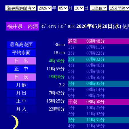
年
月
日
福井県：内浦
2026年05月20日(水)
35ﾟ33'N 135ﾟ30'E
使用
・・・・
・・・・・・・・
・
・・・・・・
・・・・・・
満潮
06時48分
最高高潮面
36cm
1分
07時11分
平均水面
18 cm
2分
07時22分
3分
07時32分
日 出
4時50分
4分
07時40分
正 中
11時55分
5分
07時48分
日 没
19時0分
6分
07時56分
7分
08時05分
月 齢
3.2
8分
08時14分
月 出
7時42分
9分
08時26分
正 中
15時25分
干潮
08時50分
1分
10時25分
月 入
23時0分
2分
11時02分
3分
11時31分
4分
11時56分