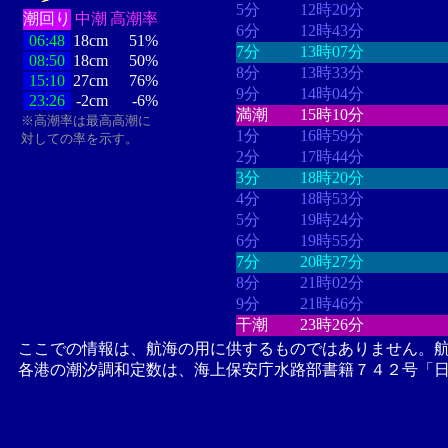
5分
12時20分
潮回り
中潮
高潮率
6分
12時43分
06:48
18cm
51%
7分
13時07分
08:50
18cm
50%
8分
13時33分
15:10
27cm
76%
9分
14時04分
23:26
-2cm
-6%
満潮
15時10分
※高潮率は最高高潮に
1分
16時59分
対しての率を示す。
2分
17時44分
3分
18時20分
4分
18時53分
5分
19時24分
6分
19時55分
7分
20時27分
8分
21時02分
9分
21時46分
干潮
23時26分
ここでの情報は、航海の用に供するものではありません。
各港の潮汐調和定数は、海上保安庁水路部書籍７４２号「