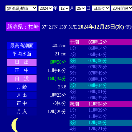
年
月
日
新潟県：柏崎
2024年12月25日(水)
37ﾟ21'N 138ﾟ31'E
使用
・・・・
・・・・・・・・
・
・・・・・・
・・・・・・
干潮
05時12分
最高高潮面
40.2cm
1分
06時14分
平均水面
21 cm
2分
06時43分
3分
07時06分
日 出
6時58分
4分
07時28分
正 中
11時46分
5分
07時49分
日 没
16時34分
6分
08時11分
7分
08時34分
月 齢
23.8
8分
09時01分
月 出
1時23分
9分
09時35分
正 中
7時0分
満潮
11時04分
1分
11時39分
月 入
12時29分
2分
11時55分
3分
12時09分
4分
12時21分