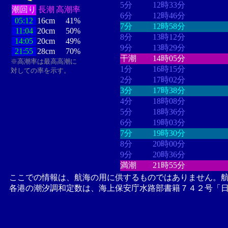
5分
12時33分
潮回り
長潮
高潮率
6分
12時46分
05:12
16cm
41%
7分
12時58分
11:04
20cm
50%
8分
13時12分
14:05
20cm
49%
9分
13時29分
21:55
28cm
70%
干潮
14時05分
※高潮率は最高高潮に
1分
16時15分
対しての率を示す。
2分
17時02分
3分
17時38分
4分
18時08分
5分
18時36分
6分
19時03分
7分
19時30分
8分
20時00分
9分
20時36分
満潮
21時55分
ここでの情報は、航海の用に供するものではありません。
各港の潮汐調和定数は、海上保安庁水路部書籍７４２号「