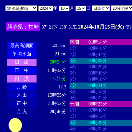
年
月
日
新潟県：柏崎
2024年10月15日(火)
37ﾟ21'N 138ﾟ31'E
使用
・・・・
・・・・・・・・
・
・・・・・・
・・・・・・
満潮
01時14分
最高高潮面
40.2cm
1分
02時16分
平均水面
21 cm
2分
02時44分
3分
03時08分
日 出
5時54分
4分
03時29分
正 中
11時32分
5分
03時49分
日 没
17時9分
6分
04時10分
7分
04時31分
月 齢
12.3
8分
04時54分
月 出
15時55分
9分
05時22分
正 中
21時52分
干潮
06時23分
1分
07時40分
月 入
2時46分
2分
08時12分
3分
08時39分
4分
09時02分