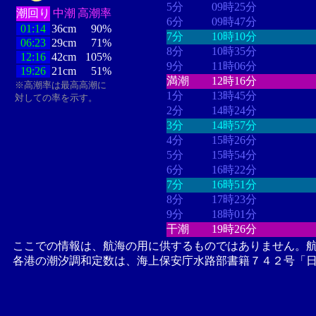
5分
09時25分
潮回り
中潮
高潮率
6分
09時47分
01:14
36cm
90%
7分
10時10分
06:23
29cm
71%
8分
10時35分
12:16
42cm
105%
9分
11時06分
19:26
21cm
51%
満潮
12時16分
※高潮率は最高高潮に
1分
13時45分
対しての率を示す。
2分
14時24分
3分
14時57分
4分
15時26分
5分
15時54分
6分
16時22分
7分
16時51分
8分
17時23分
9分
18時01分
干潮
19時26分
ここでの情報は、航海の用に供するものではありません。
各港の潮汐調和定数は、海上保安庁水路部書籍７４２号「