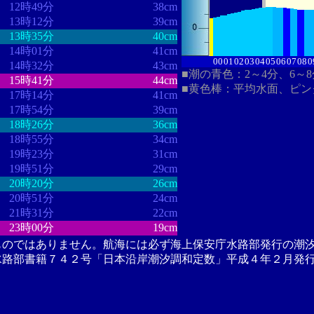
12時49分
38cm
13時12分
39cm
13時35分
40cm
14時01分
41cm
00
01
02
03
04
05
06
07
08
0
14時32分
43cm
■潮の青色：2～4分、6～
15時41分
44cm
■黄色棒：平均水面、ピン
17時14分
41cm
17時54分
39cm
18時26分
36cm
18時55分
34cm
19時23分
31cm
19時51分
29cm
20時20分
26cm
20時51分
24cm
21時31分
22cm
23時00分
19cm
ものではありません。航海には必ず海上保安庁水路部発行の潮
水路部書籍７４２号「日本沿岸潮汐調和定数」平成４年２月発