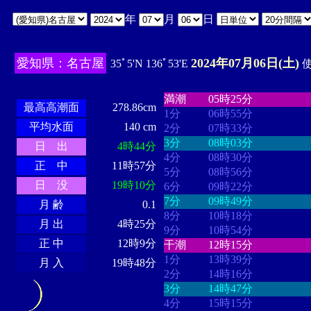
年
月
日
愛知県：名古屋
2024年07月06日(土)
35ﾟ5'N 136ﾟ53'E
使
・・・・
・・・・・・・・
・
・・・・・・
・・・・・・
満潮
05時25分
最高高潮面
278.86cm
1分
06時55分
平均水面
140 cm
2分
07時33分
3分
08時03分
日 出
4時44分
4分
08時30分
正 中
11時57分
5分
08時56分
日 没
19時10分
6分
09時22分
7分
09時49分
月 齢
0.1
8分
10時18分
月 出
4時25分
9分
10時54分
正 中
12時9分
干潮
12時15分
1分
13時39分
月 入
19時48分
2分
14時16分
3分
14時47分
4分
15時15分