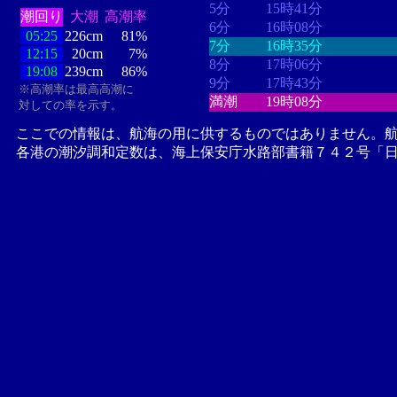
5分
15時41分
潮回り
大潮
高潮率
6分
16時08分
05:25
226cm
81%
7分
16時35分
12:15
20cm
7%
8分
17時06分
19:08
239cm
86%
9分
17時43分
※高潮率は最高高潮に
満潮
19時08分
対しての率を示す。
ここでの情報は、航海の用に供するものではありません。
各港の潮汐調和定数は、海上保安庁水路部書籍７４２号「