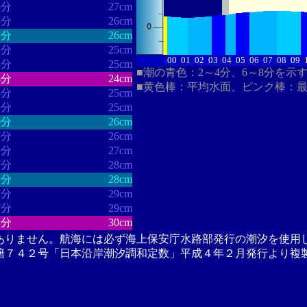
5分
27cm
8分
26cm
1分
26cm
5分
25cm
00
01
02
03
04
05
06
07
08
09
4分
25cm
■潮の青色：2～4分、6～8分を示
8分
24cm
■黄色棒：平均水面、ピンク棒：
8分
25cm
1分
25cm
0分
26cm
7分
26cm
2分
27cm
7分
28cm
1分
28cm
7分
29cm
7分
29cm
1分
30cm
ありません。航海には必ず海上保安庁水路部発行の潮汐を使用
籍７４２号「日本沿岸潮汐調和定数」平成４年２月発行より複