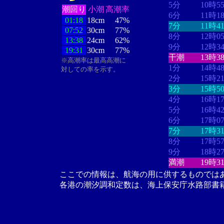
5分
10時5
潮回り
小潮
高潮率
6分
11時1
01:18
18cm
47%
7分
11時4
07:52
30cm
77%
8分
12時0
13:38
24cm
62%
9分
12時3
19:31
30cm
77%
干潮
13時3
※高潮率は最高高潮に
1分
14時4
対しての率を示す。
2分
15時2
3分
15時5
4分
16時1
5分
16時4
6分
17時0
7分
17時3
8分
17時5
9分
18時2
満潮
19時3
ここでの情報は、航海の用に供するものでは
各港の潮汐調和定数は、海上保安庁水路部書