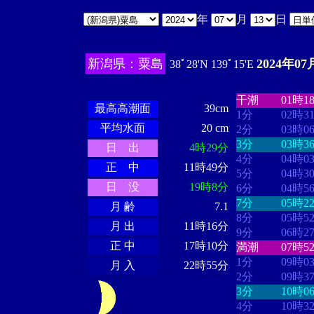
年
月
日
新潟県：粟島
2024年07
38ﾟ28'N 139ﾟ15'E
・・・・
・・
・・・・・・
・・・・・・
干潮
01時1
最高高潮面
39cm
1分
02時3
平均水面
20 cm
2分
03時0
3分
03時3
日 出
4時29分
4分
04時0
正 中
11時49分
5分
04時3
日 没
19時8分
6分
04時5
7分
05時2
月 齢
7.1
8分
05時5
月 出
11時16分
9分
06時2
正 中
17時10分
満潮
07時5
1分
09時0
月 入
22時55分
2分
09時3
3分
10時0
4分
10時3