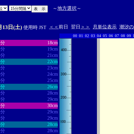
～
地方選択
～
月13日(土)
＜＜
前日
翌日
＞＞
月単位表示
潮汐の
使用時 JST
00
01
02
03
04
05
06
07
08
09
・・・・・・
・・・・・・・
8分
18cm
1分
19cm
6分
21cm
6分
22cm
3分
23cm
0分
24cm
6分
25cm
2分
26cm
2分
28cm
7分
29cm
2分
30cm
3分
29cm
7分
29cm
6分
28cm
2分
28cm