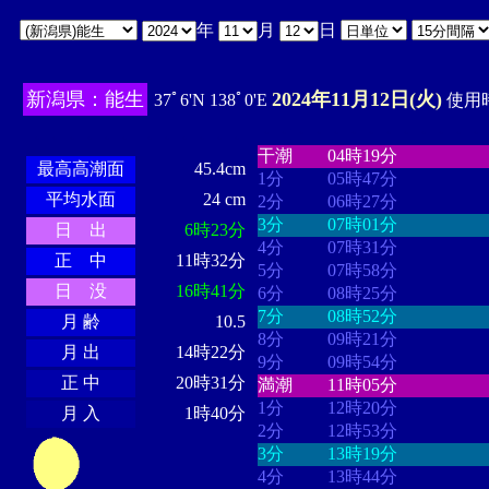
年
月
日
新潟県：能生
2024年11月12日(火)
37ﾟ6'N 138ﾟ0'E
使用時
・・・・
・・・・・・・・
・
・・・・・・
・・・・・・
干潮
04時19分
最高高潮面
45.4cm
1分
05時47分
平均水面
24 cm
2分
06時27分
3分
07時01分
日 出
6時23分
4分
07時31分
正 中
11時32分
5分
07時58分
日 没
16時41分
6分
08時25分
7分
08時52分
月 齢
10.5
8分
09時21分
月 出
14時22分
9分
09時54分
正 中
20時31分
満潮
11時05分
1分
12時20分
月 入
1時40分
2分
12時53分
3分
13時19分
4分
13時44分