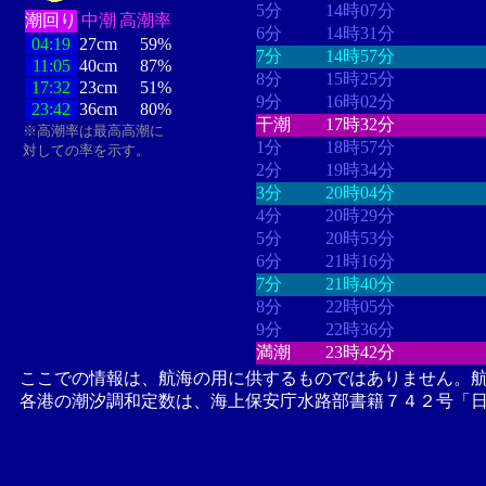
5分
14時07分
潮回り
中潮
高潮率
6分
14時31分
04:19
27cm
59%
7分
14時57分
11:05
40cm
87%
8分
15時25分
17:32
23cm
51%
9分
16時02分
23:42
36cm
80%
干潮
17時32分
※高潮率は最高高潮に
1分
18時57分
対しての率を示す。
2分
19時34分
3分
20時04分
4分
20時29分
5分
20時53分
6分
21時16分
7分
21時40分
8分
22時05分
9分
22時36分
満潮
23時42分
ここでの情報は、航海の用に供するものではありません。
各港の潮汐調和定数は、海上保安庁水路部書籍７４２号「