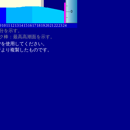
9
10
11
12
13
14
15
16
17
18
19
20
21
22
23
24
8分を示す。
ク棒：最高高潮面を示す。
汐を使用してください。
行より複製したものです。