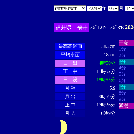
年
月
福井県：福井
20
36ﾟ12'N 136ﾟ8'E
・・・
・・・・・・
・・・・・・
干潮
最高高潮面
38.2cm
1分
平均水面
18 cm
2分
3分
日 出
4時50分
4分
正 中
11時52分
5分
日 没
18時55分
6分
7分
月 齢
5.9
8分
月 出
9時59分
9分
正 中
17時26分
満潮
月 入
0時9分