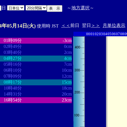
日
～
地方選択
～
24年05月14日(火)
＜＜
前日
翌日
＞＞
月単位表示
使用時 JST
00
01
02
03
04
05
06
07
08
0
・
・・・・・・・・
・・・・・・・
01時09分
-3cm
02時49分
0cm
03時40分
2cm
04時27分
4cm
05時16分
7cm
06時10分
10cm
07時09分
12cm
08時17分
15cm
10時48分
18cm
14時31分
20cm
16時54分
23cm