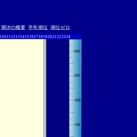
潮汐の概要
半年潮位
潮位ゼロ
9
10
11
12
13
14
15
16
17
18
19
20
21
22
23
24