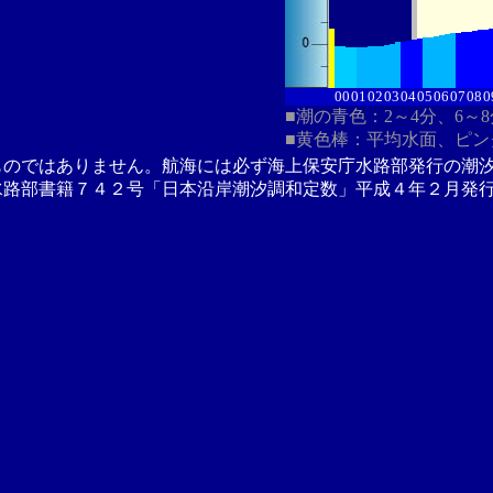
00
01
02
03
04
05
06
07
08
0
■潮の青色：2～4分、6～
■黄色棒：平均水面、ピン
ものではありません。航海には必ず海上保安庁水路部発行の潮
水路部書籍７４２号「日本沿岸潮汐調和定数」平成４年２月発