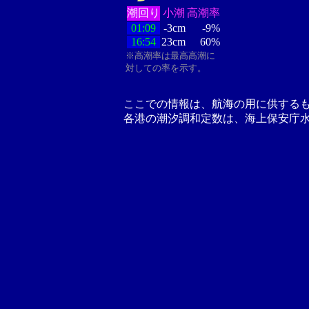
潮回り
小潮
高潮率
01:09
-3cm
-9%
16:54
23cm
60%
※高潮率は最高高潮に
対しての率を示す。
ここでの情報は、航海の用に供する
各港の潮汐調和定数は、海上保安庁