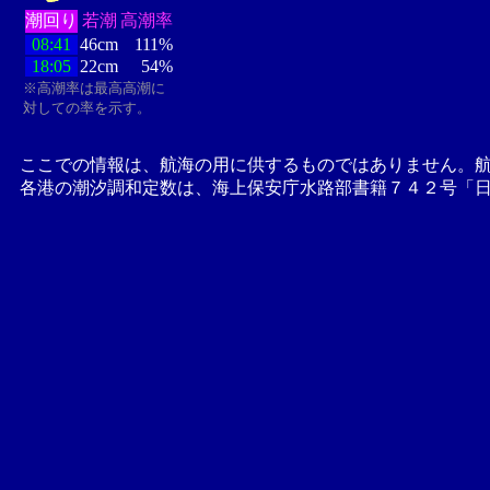
潮回り
若潮
高潮率
08:41
46cm
111%
18:05
22cm
54%
※高潮率は最高高潮に
対しての率を示す。
ここでの情報は、航海の用に供するものではありません。
各港の潮汐調和定数は、海上保安庁水路部書籍７４２号「