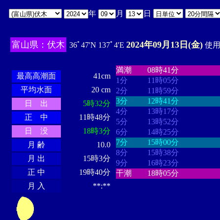
年
月
日
富山県：伏木
2024年09月13日(金)
36ﾟ47'N 137ﾟ4'E
使用時
・・・・
・・・・・・・・
・
・・・・・・
・・・・・・
満潮
08時41分
最高高潮面
41cm
1分
11時05分
平均水面
20 cm
2分
11時59分
3分
12時41分
日 出
5時32分
4分
13時17分
正 中
11時48分
5分
13時52分
日 没
18時3分
6分
14時25分
7分
15時00分
月 齢
10.0
8分
15時38分
月 出
15時3分
9分
16時23分
正 中
19時40分
干潮
18時05分
月 入
**:**