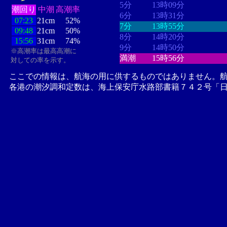
5分
13時09分
潮回り
中潮
高潮率
6分
13時31分
07:23
21cm
52%
7分
13時55分
09:48
21cm
50%
8分
14時20分
15:56
31cm
74%
9分
14時50分
※高潮率は最高高潮に
満潮
15時56分
対しての率を示す。
ここでの情報は、航海の用に供するものではありません。
各港の潮汐調和定数は、海上保安庁水路部書籍７４２号「