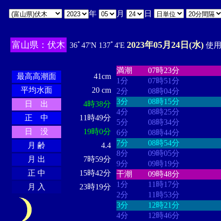
年
月
日
富山県：伏木
2023年05月24日(水)
36ﾟ47'N 137ﾟ4'E
使用時
・・・・
・・・・・・・・
・
・・・・・・
・・・・・・
満潮
07時23分
最高高潮面
41cm
1分
07時51分
平均水面
20 cm
2分
08時04分
3分
08時15分
日 出
4時38分
4分
08時25分
正 中
11時49分
5分
08時34分
日 没
19時0分
6分
08時44分
7分
08時54分
月 齢
4.4
8分
09時05分
月 出
7時59分
9分
09時19分
正 中
15時42分
干潮
09時48分
1分
11時17分
月 入
23時19分
2分
11時53分
3分
12時21分
4分
12時46分