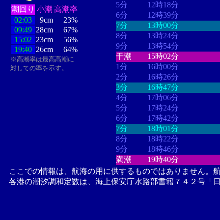
5分
12時18分
潮回り
小潮
高潮率
6分
12時39分
02:03
9cm
23%
7分
13時00分
09:49
28cm
67%
8分
13時24分
15:02
23cm
56%
9分
13時54分
19:40
26cm
64%
干潮
15時02分
※高潮率は最高高潮に
1分
16時00分
対しての率を示す。
2分
16時26分
3分
16時47分
4分
17時06分
5分
17時24分
6分
17時42分
7分
18時01分
8分
18時22分
9分
18時46分
満潮
19時40分
ここでの情報は、航海の用に供するものではありません。
各港の潮汐調和定数は、海上保安庁水路部書籍７４２号「