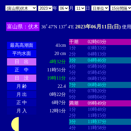
年
月
日
富山県：伏木
2023年06月11日(日)
36ﾟ47'N 137ﾟ4'E
使用時
・・・・
・・・・・・・・
・
・・・・・・
・・・・・・
干潮
02時03分
最高高潮面
41cm
1分
03時33分
平均水面
20 cm
2分
04時13分
3分
04時46分
日 出
4時32分
4分
05時16分
正 中
11時51分
5分
05時45分
日 没
19時11分
6分
06時15分
7分
06時46分
月 齢
22.4
8分
07時20分
月 出
0時22分
9分
08時04分
正 中
6時7分
満潮
09時49分
1分
10時48分
月 入
12時1分
2分
11時15分
3分
11時37分
4分
11時58分