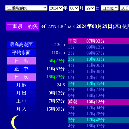
年
月
日
三重県：的矢
2024年08月29日(木)
34ﾟ22'N 136ﾟ52'E
使用
・・・・
・・・・・・・・
・
・・・・・・
・・・・・・
干潮
07時33分
最高高潮面
213cm
1分
09時13分
平均水面
110 cm
2分
09時57分
3分
10時33分
日 出
5時23分
4分
11時06分
正 中
11時53分
5分
11時38分
日 没
18時23分
6分
12時11分
7分
12時45分
月 齢
24.6
8分
13時23分
月 出
0時12分
9分
14時12分
正 中
7時57分
満潮
16時12分
1分
17時04分
月 入
15時39分
2分
17時28分
3分
17時48分
4分
18時07分