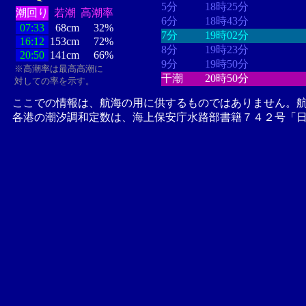
5分
18時25分
潮回り
若潮
高潮率
6分
18時43分
07:33
68cm
32%
7分
19時02分
16:12
153cm
72%
8分
19時23分
20:50
141cm
66%
9分
19時50分
※高潮率は最高高潮に
干潮
20時50分
対しての率を示す。
ここでの情報は、航海の用に供するものではありません。
各港の潮汐調和定数は、海上保安庁水路部書籍７４２号「