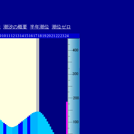
示
潮汐の概要
半年潮位
潮位ゼロ
9
10
11
12
13
14
15
16
17
18
19
20
21
22
23
24