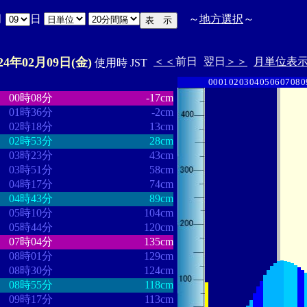
月
日
～
地方選択
～
024年02月09日(金)
＜＜
前日
翌日
＞＞
月単位表
使用時 JST
00
01
02
03
04
05
06
07
08
0
・
・・・・・・・・
・・・・・・・
00時08分
-17cm
01時36分
-2cm
02時18分
13cm
02時53分
28cm
03時23分
43cm
03時51分
58cm
04時17分
74cm
04時43分
89cm
05時10分
104cm
05時44分
120cm
07時04分
135cm
08時01分
129cm
08時30分
124cm
08時55分
118cm
09時17分
113cm