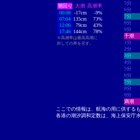
5分
潮回り
大潮
高潮率
6分
00:08
-17cm
-9%
7分
07:04
135cm
73%
8分
12:06
79cm
43%
9分
17:46
144cm
78%
干潮
※高潮率は最高高潮に
1分
対しての率を示す。
2分
3分
4分
5分
6分
7分
8分
9分
満潮
ここでの情報は、航海の用に供する
各港の潮汐調和定数は、海上保安庁