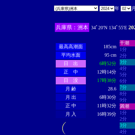
年
兵庫県：洲本
2
34ﾟ20'N 134ﾟ55'E
・・・
・・・・・・
・・・・・・
干潮
最高高潮面
185cm
1分
平均水面
95 cm
2分
3分
日 出
6時52分
4分
正 中
12時14分
5分
日 没
17時38分
6分
7分
月 齢
28.6
8分
月 出
6時30分
9分
正 中
11時32分
満潮
1分
月 入
16時39分
2分
3分
4分