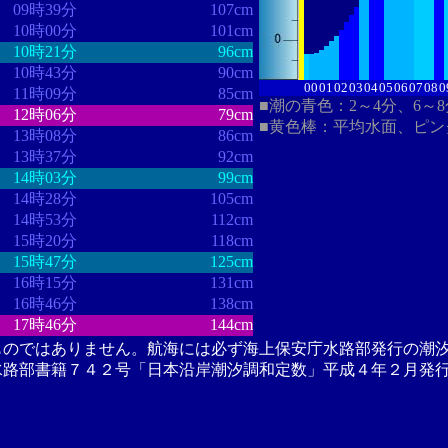
09時39分
107cm
10時00分
101cm
10時21分
96cm
10時43分
90cm
00
01
02
03
04
05
06
07
08
0
11時09分
85cm
■潮の青色：2～4分、6～
12時06分
79cm
■黄色棒：平均水面、ピン
13時08分
86cm
13時37分
92cm
14時03分
99cm
14時28分
105cm
14時53分
112cm
15時20分
118cm
15時47分
125cm
16時15分
131cm
16時46分
138cm
17時46分
144cm
ものではありません。航海には必ず海上保安庁水路部発行の潮
水路部書籍７４２号「日本沿岸潮汐調和定数」平成４年２月発