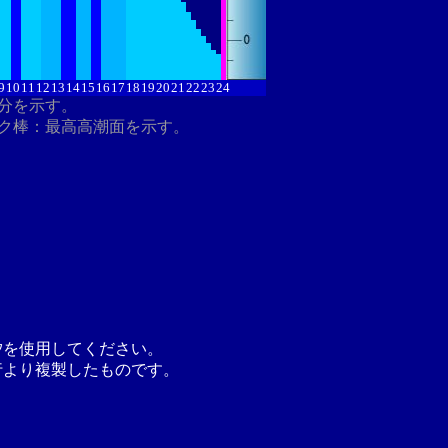
9
10
11
12
13
14
15
16
17
18
19
20
21
22
23
24
8分を示す。
ク棒：最高高潮面を示す。
汐を使用してください。
行より複製したものです。