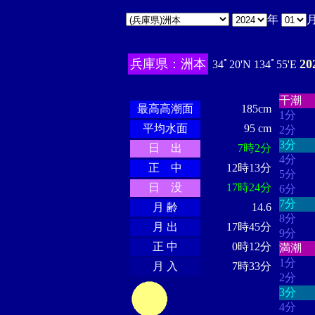
年
兵庫県：洲本
2
34ﾟ20'N 134ﾟ55'E
・・・
・・・・・・
・・・・・・
干潮
最高高潮面
185cm
1分
平均水面
95 cm
2分
3分
日 出
7時2分
4分
正 中
12時13分
5分
日 没
17時24分
6分
7分
月 齢
14.6
8分
月 出
17時45分
9分
正 中
0時12分
満潮
1分
月 入
7時33分
2分
3分
4分