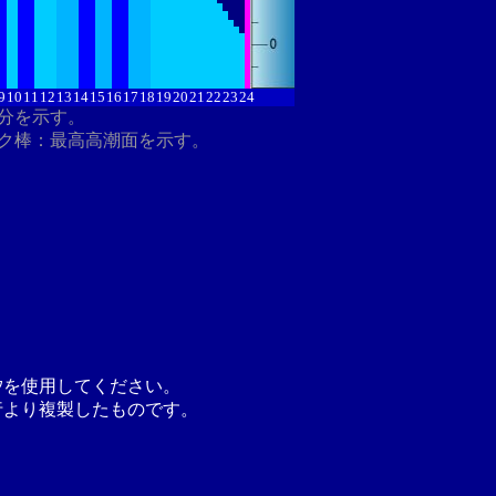
9
10
11
12
13
14
15
16
17
18
19
20
21
22
23
24
8分を示す。
ク棒：最高高潮面を示す。
汐を使用してください。
行より複製したものです。