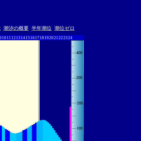
示
潮汐の概要
半年潮位
潮位ゼロ
9
10
11
12
13
14
15
16
17
18
19
20
21
22
23
24