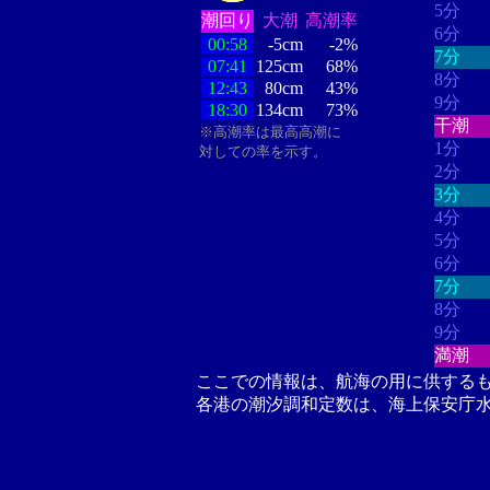
5分
潮回り
大潮
高潮率
6分
00:58
-5cm
-2%
7分
07:41
125cm
68%
8分
12:43
80cm
43%
9分
18:30
134cm
73%
干潮
※高潮率は最高高潮に
1分
対しての率を示す。
2分
3分
4分
5分
6分
7分
8分
9分
満潮
ここでの情報は、航海の用に供する
各港の潮汐調和定数は、海上保安庁