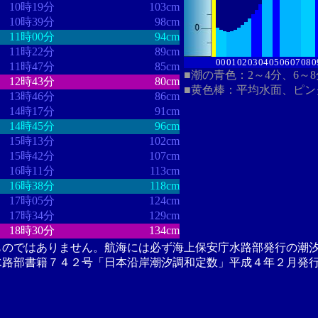
10時19分
103cm
10時39分
98cm
11時00分
94cm
11時22分
89cm
00
01
02
03
04
05
06
07
08
0
11時47分
85cm
■潮の青色：2～4分、6～
12時43分
80cm
■黄色棒：平均水面、ピン
13時46分
86cm
14時17分
91cm
14時45分
96cm
15時13分
102cm
15時42分
107cm
16時11分
113cm
16時38分
118cm
17時05分
124cm
17時34分
129cm
18時30分
134cm
ものではありません。航海には必ず海上保安庁水路部発行の潮
水路部書籍７４２号「日本沿岸潮汐調和定数」平成４年２月発