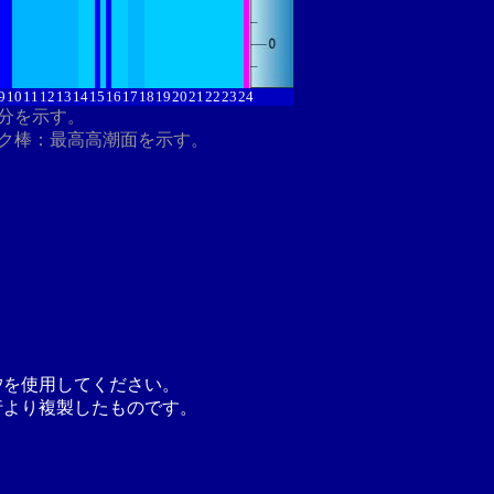
9
10
11
12
13
14
15
16
17
18
19
20
21
22
23
24
8分を示す。
ク棒：最高高潮面を示す。
汐を使用してください。
行より複製したものです。