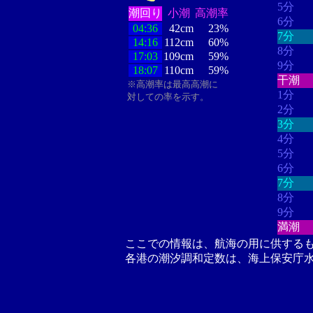
5分
潮回り
小潮
高潮率
6分
04:36
42cm
23%
7分
14:16
112cm
60%
8分
17:03
109cm
59%
9分
18:07
110cm
59%
干潮
※高潮率は最高高潮に
1分
対しての率を示す。
2分
3分
4分
5分
6分
7分
8分
9分
満潮
ここでの情報は、航海の用に供する
各港の潮汐調和定数は、海上保安庁