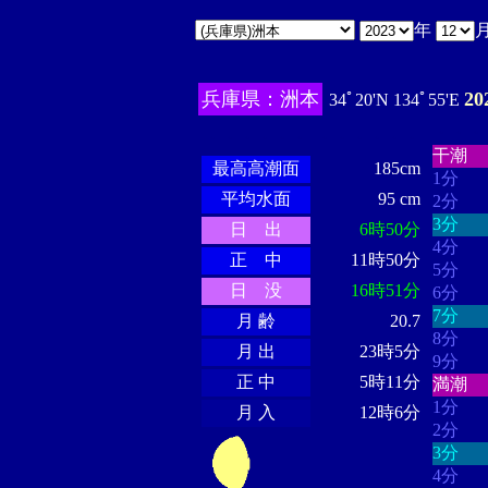
年
兵庫県：洲本
2
34ﾟ20'N 134ﾟ55'E
・・・
・・・・・・
・・・・・・
干潮
最高高潮面
185cm
1分
平均水面
95 cm
2分
3分
日 出
6時50分
4分
正 中
11時50分
5分
日 没
16時51分
6分
7分
月 齢
20.7
8分
月 出
23時5分
9分
正 中
5時11分
満潮
1分
月 入
12時6分
2分
3分
4分