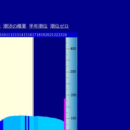
示
潮汐の概要
半年潮位
潮位ゼロ
9
10
11
12
13
14
15
16
17
18
19
20
21
22
23
24