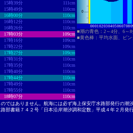
15時39分
111cm
15時49分
110cm
16時00分
110cm
16時12分
110cm
00
01
02
03
04
05
06
07
08
0
16時26分
110cm
■潮の青色：2～4分、6～
17時03分
109cm
■黄色棒：平均水面、ピン
17時16分
109cm
17時22分
109cm
17時27分
109cm
17時31分
110cm
17時35分
110cm
17時40分
110cm
17時44分
110cm
17時49分
110cm
17時55分
110cm
18時07分
110cm
ものではありません。航海には必ず海上保安庁水路部発行の潮
水路部書籍７４２号「日本沿岸潮汐調和定数」平成４年２月発