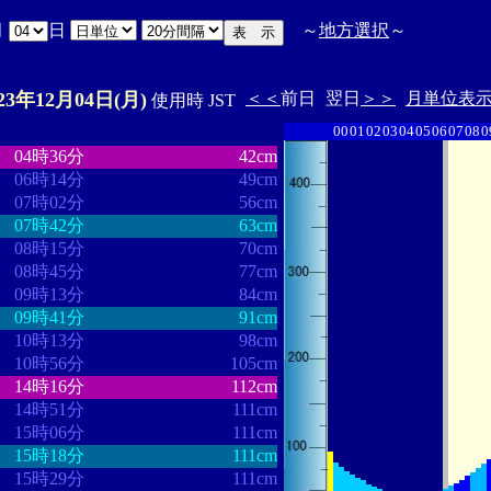
月
日
～
地方選択
～
023年12月04日(月)
＜＜
前日
翌日
＞＞
月単位表
使用時 JST
00
01
02
03
04
05
06
07
08
0
・
・・・・・・・・
・・・・・・・
04時36分
42cm
06時14分
49cm
07時02分
56cm
07時42分
63cm
08時15分
70cm
08時45分
77cm
09時13分
84cm
09時41分
91cm
10時13分
98cm
10時56分
105cm
14時16分
112cm
14時51分
111cm
15時06分
111cm
15時18分
111cm
15時29分
111cm