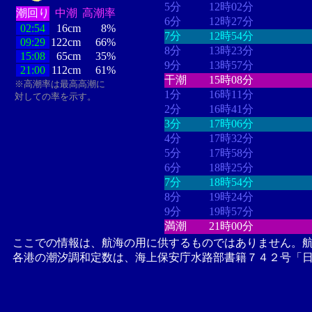
5分
12時02分
潮回り
中潮
高潮率
6分
12時27分
02:54
16cm
8%
7分
12時54分
09:29
122cm
66%
8分
13時23分
15:08
65cm
35%
9分
13時57分
21:00
112cm
61%
干潮
15時08分
※高潮率は最高高潮に
1分
16時11分
対しての率を示す。
2分
16時41分
3分
17時06分
4分
17時32分
5分
17時58分
6分
18時25分
7分
18時54分
8分
19時24分
9分
19時57分
満潮
21時00分
ここでの情報は、航海の用に供するものではありません。
各港の潮汐調和定数は、海上保安庁水路部書籍７４２号「