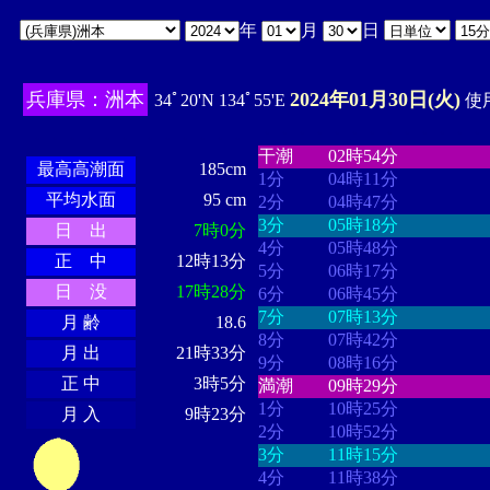
年
月
日
兵庫県：洲本
2024年01月30日(火)
34ﾟ20'N 134ﾟ55'E
使用
・・・・
・・・・・・・・
・
・・・・・・
・・・・・・
干潮
02時54分
最高高潮面
185cm
1分
04時11分
平均水面
95 cm
2分
04時47分
3分
05時18分
日 出
7時0分
4分
05時48分
正 中
12時13分
5分
06時17分
日 没
17時28分
6分
06時45分
7分
07時13分
月 齢
18.6
8分
07時42分
月 出
21時33分
9分
08時16分
正 中
3時5分
満潮
09時29分
1分
10時25分
月 入
9時23分
2分
10時52分
3分
11時15分
4分
11時38分