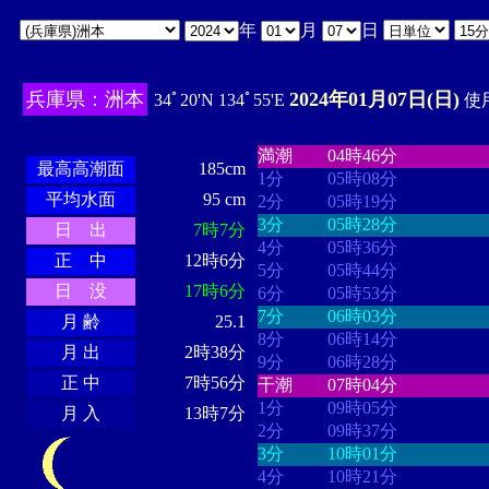
年
月
日
兵庫県：洲本
2024年01月07日(日)
34ﾟ20'N 134ﾟ55'E
使用
・・・・
・・・・・・・・
・
・・・・・・
・・・・・・
満潮
04時46分
最高高潮面
185cm
1分
05時08分
平均水面
95 cm
2分
05時19分
3分
05時28分
日 出
7時7分
4分
05時36分
正 中
12時6分
5分
05時44分
日 没
17時6分
6分
05時53分
7分
06時03分
月 齢
25.1
8分
06時14分
月 出
2時38分
9分
06時28分
正 中
7時56分
干潮
07時04分
1分
09時05分
月 入
13時7分
2分
09時37分
3分
10時01分
4分
10時21分