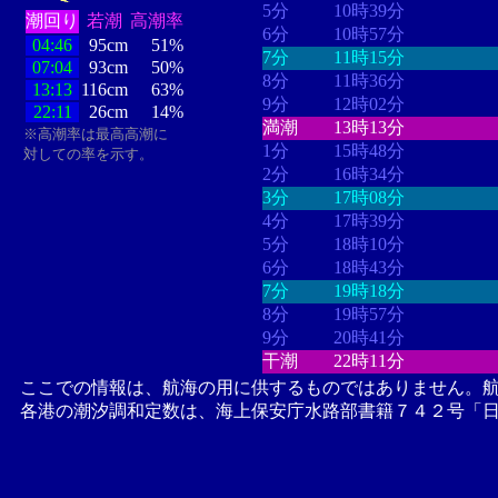
5分
10時39分
潮回り
若潮
高潮率
6分
10時57分
04:46
95cm
51%
7分
11時15分
07:04
93cm
50%
8分
11時36分
13:13
116cm
63%
9分
12時02分
22:11
26cm
14%
満潮
13時13分
※高潮率は最高高潮に
1分
15時48分
対しての率を示す。
2分
16時34分
3分
17時08分
4分
17時39分
5分
18時10分
6分
18時43分
7分
19時18分
8分
19時57分
9分
20時41分
干潮
22時11分
ここでの情報は、航海の用に供するものではありません。
各港の潮汐調和定数は、海上保安庁水路部書籍７４２号「