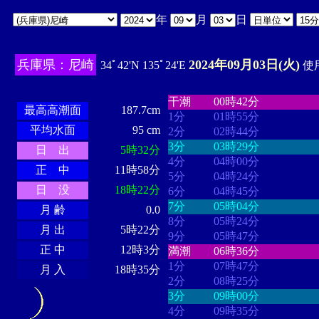
年
月
日
兵庫県：尼崎
2024年09月03日(火)
34ﾟ42'N 135ﾟ24'E
使用
・・・・
・・・・・・・・
・
・・・・・・
・・・・・・
干潮
00時42分
最高高潮面
187.7cm
1分
01時55分
平均水面
95 cm
2分
02時44分
3分
03時29分
日 出
5時32分
4分
04時00分
正 中
11時58分
5分
04時24分
日 没
18時22分
6分
04時45分
7分
05時04分
月 齢
0.0
8分
05時24分
月 出
5時22分
9分
05時47分
正 中
12時3分
満潮
06時36分
1分
07時47分
月 入
18時35分
2分
08時25分
3分
09時00分
4分
09時35分