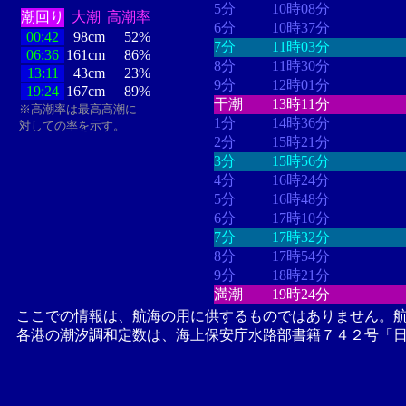
5分
10時08分
潮回り
大潮
高潮率
6分
10時37分
00:42
98cm
52%
7分
11時03分
06:36
161cm
86%
8分
11時30分
13:11
43cm
23%
9分
12時01分
19:24
167cm
89%
干潮
13時11分
※高潮率は最高高潮に
1分
14時36分
対しての率を示す。
2分
15時21分
3分
15時56分
4分
16時24分
5分
16時48分
6分
17時10分
7分
17時32分
8分
17時54分
9分
18時21分
満潮
19時24分
ここでの情報は、航海の用に供するものではありません。
各港の潮汐調和定数は、海上保安庁水路部書籍７４２号「