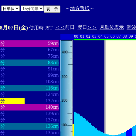
日
～
地方選択
～
08月07日(金)
＜＜
前日
翌日
＞＞
月単位表示
潮
使用時 JST
00
01
02
03
04
05
06
07
08
09
・・・・・・
・・・・・・・
9分
59cm
8分
67cm
6分
75cm
7分
83cm
5分
91cm
1分
99cm
7分
108cm
4分
116cm
5分
124cm
2分
132cm
7分
140cm
1分
139cm
2分
137cm
0分
136cm
7分
135cm