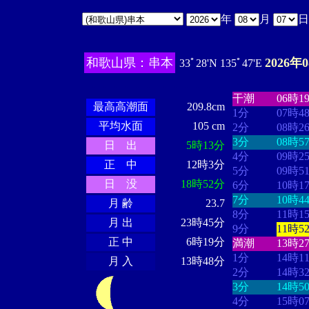
年
月
和歌山県：串本
2026年
33ﾟ28'N 135ﾟ47'E
・・・・
・・
・・・・・・
・・・・・・
干潮
06時1
最高高潮面
209.8cm
1分
07時4
平均水面
105 cm
2分
08時2
3分
08時5
日 出
5時13分
4分
09時2
正 中
12時3分
5分
09時5
日 没
18時52分
6分
10時1
7分
10時4
月 齢
23.7
8分
11時1
月 出
23時45分
9分
11時5
正 中
6時19分
満潮
13時2
1分
14時1
月 入
13時48分
2分
14時3
3分
14時5
4分
15時0