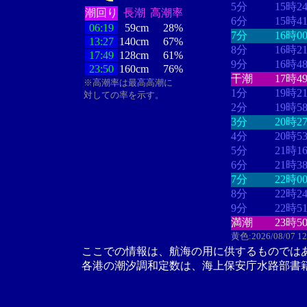
5分
15時2
潮回り
長潮
高潮率
6分
15時4
06:19
59cm
28%
7分
16時0
13:27
140cm
67%
8分
16時2
17:49
128cm
61%
9分
16時4
23:50
160cm
76%
干潮
17時4
※高潮率は最高高潮に
1分
19時2
対しての率を示す。
2分
19時5
3分
20時2
4分
20時5
5分
21時1
6分
21時3
7分
22時0
8分
22時2
9分
22時5
満潮
23時5
黄色:2026/08/07 1
ここでの情報は、航海の用に供するものでは
各港の潮汐調和定数は、海上保安庁水路部書