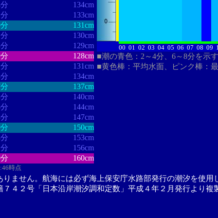
4分
134cm
1分
133cm
0分
131cm
1分
130cm
8分
129cm
00
01
02
03
04
05
06
07
08
09
9分
128cm
■潮の青色：2～4分、6～8分を示
1分
131cm
■黄色棒：平均水面、ピンク棒：
8分
134cm
7分
137cm
3分
140cm
6分
144cm
8分
147cm
0分
150cm
4分
153cm
1分
156cm
0分
160cm
2:46時点
ありません。航海には必ず海上保安庁水路部発行の潮汐を使用
籍７４２号「日本沿岸潮汐調和定数」平成４年２月発行より複