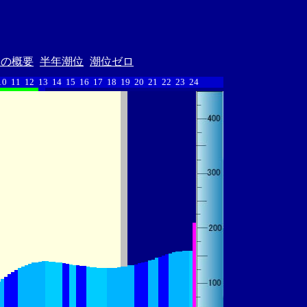
汐の概要
半年潮位
潮位ゼロ
10
11
12
13
14
15
16
17
18
19
20
21
22
23
24