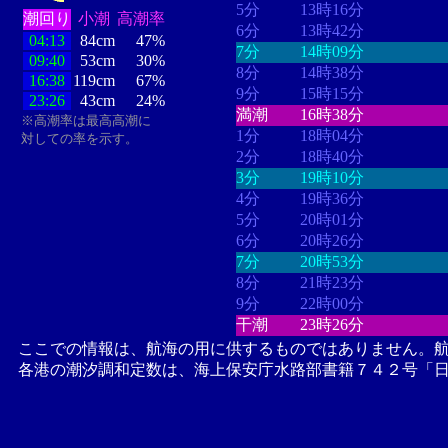
5分
13時16分
潮回り
小潮
高潮率
6分
13時42分
04:13
84cm
47%
7分
14時09分
09:40
53cm
30%
8分
14時38分
16:38
119cm
67%
9分
15時15分
23:26
43cm
24%
満潮
16時38分
※高潮率は最高高潮に
1分
18時04分
対しての率を示す。
2分
18時40分
3分
19時10分
4分
19時36分
5分
20時01分
6分
20時26分
7分
20時53分
8分
21時23分
9分
22時00分
干潮
23時26分
ここでの情報は、航海の用に供するものではありません。
各港の潮汐調和定数は、海上保安庁水路部書籍７４２号「