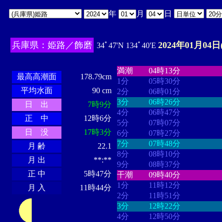
年
月
日
兵庫県：姫路／飾磨
2024年01月04日
34ﾟ47'N 134ﾟ40'E
・・・・
・・・・・・・・
・
・・・・・・
・・・・・・
満潮
04時13分
最高高潮面
178.79cm
1分
05時30分
平均水面
90 cm
2分
06時01分
3分
06時26分
日 出
7時9分
4分
06時47分
正 中
12時6分
5分
07時07分
日 没
17時3分
6分
07時27分
7分
07時48分
月 齢
22.1
8分
08時10分
月 出
**:**
9分
08時37分
正 中
5時47分
干潮
09時40分
1分
11時12分
月 入
11時44分
2分
11時51分
3分
12時22分
4分
12時50分