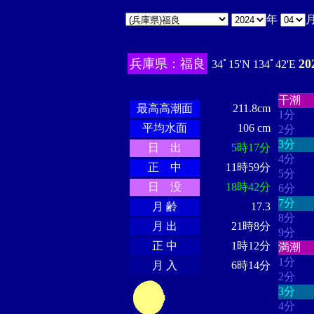
年
兵庫県：福良
2
34ﾟ15'N 134ﾟ42'E
・・・
・・・・・・
・・・・・・
干潮
最高高潮面
211.8cm
1分
平均水面
106 cm
2分
3分
日 出
5時17分
4分
正 中
11時59分
5分
日 没
18時42分
6分
7分
月 齢
17.3
8分
月 出
21時8分
9分
正 中
1時12分
満潮
1分
月 入
6時14分
2分
3分
4分