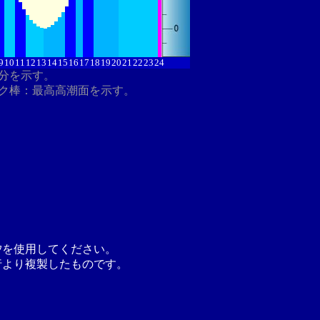
9
10
11
12
13
14
15
16
17
18
19
20
21
22
23
24
8分を示す。
ク棒：最高高潮面を示す。
汐を使用してください。
行より複製したものです。