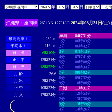
年
月
日
沖縄県：座間味
2024年08月31日(土)
26ﾟ13'N 127ﾟ18'E
・・・・
・・・・・・・・
・
・・・・・・
・・・・・・
満潮
04時31分
最高高潮面
232cm
1分
06時03分
平均水面
116 cm
2分
06時42分
3分
07時13分
日 出
6時10分
4分
07時41分
正 中
12時31分
5分
08時08分
日 没
18時52分
6分
08時34分
7分
09時02分
月 齢
26.6
8分
09時32分
月 出
3時17分
9分
10時08分
正 中
10時23分
干潮
11時31分
1分
12時53分
月 入
17時24分
2分
13時30分
3分
13時59分
4分
14時26分