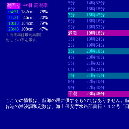
5分
14時52分
潮回り
中潮
高潮率
6分
15時18分
04:31
182cm
78%
7分
15時45分
11:31
46cm
20%
8分
16時16分
18:18
184cm
79%
9分
16時53分
23:48
108cm
47%
満潮
18時18分
※高潮率は最高高潮に
1分
19時24分
対しての率を示す。
2分
19時54分
3分
20時18分
4分
20時40分
5分
21時02分
6分
21時23分
7分
21時45分
8分
22時10分
9分
22時40分
干潮
23時48分
ここでの情報は、航海の用に供するものではありません。
各港の潮汐調和定数は、海上保安庁水路部書籍７４２号「